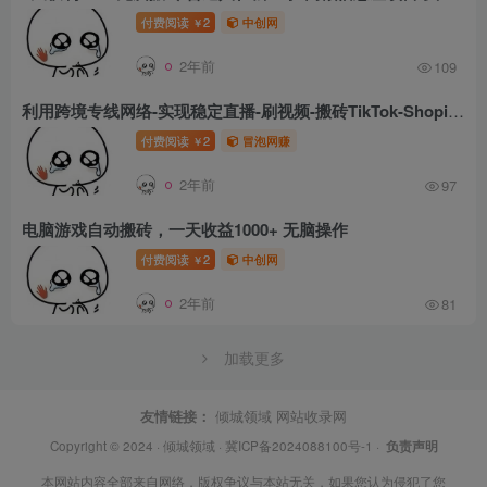
付费阅读
2
中创网
￥
2年前
109
利用跨境专线网络-实现稳定直播-刷视频-搬砖TikTok-Shopify-FB等实现月入2W+【揭秘】
付费阅读
2
冒泡网赚
￥
2年前
97
电脑游戏自动搬砖，一天收益1000+ 无脑操作
付费阅读
2
中创网
￥
2年前
81
加载更多
友情链接：
倾城领域
网站收录网
Copyright © 2024 ·
倾城领域
·
冀ICP备2024088100号-1
·
负责声明
本网站内容全部来自网络，版权争议与本站无关，如果您认为侵犯了您