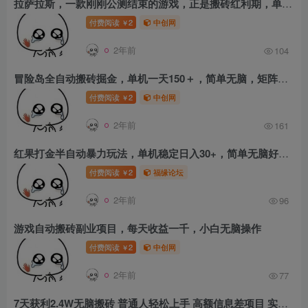
拉萨拉斯，一款刚刚公测结束的游戏，正是搬砖红利期，单机收益400+
付费阅读
2
中创网
￥
2年前
104
冒险岛全自动搬砖掘金，单机一天150＋，简单无脑，矩阵放大收益爆炸
付费阅读
2
中创网
￥
2年前
161
红果打金半自动暴力玩法，单机稳定日入30+，简单无脑好上手，适合工作室批量上机
付费阅读
2
福缘论坛
￥
2年前
96
游戏自动搬砖副业项目，每天收益一千，小白无脑操作
付费阅读
2
中创网
￥
2年前
77
7天获利2.4W无脑搬砖 普通人轻松上手 高额信息差项目 实现睡后收入