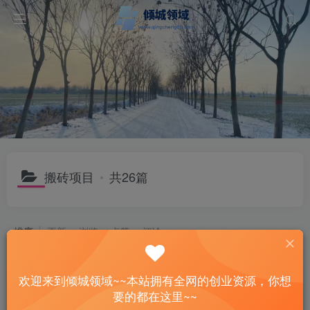
搬砖项目
共26篇
排序
更新
浏览
点赞
评论
25年最新独家游戏搬砖，全自动挂机，不需要玩游戏，单手机操作日入300+
欢迎来到倾城领域~~本站拥有全网的创业资源，你想
付费阅读
1
福缘论坛
￥
要的都在这里~~
4个月前