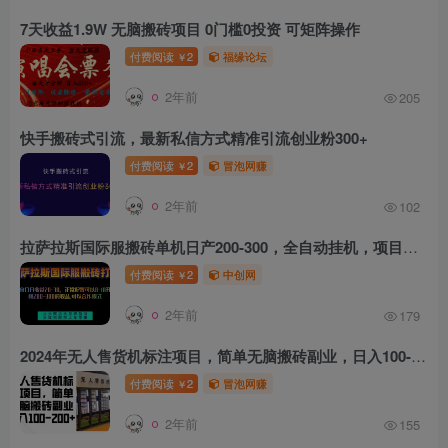
7天收益1.9W 无脑搬砖项目 0门槛0投资 可矩阵操作
付费阅读
2
福缘论坛
￥
2年前
205
快手搬砖式引流，最新私信方式精准引流创业粉300+
付费阅读
2
冒泡网赚
￥
2年前
102
拉萨拉斯国际服搬砖单机日产200-300，全自动挂机，项目红利期包吃肉
付费阅读
2
中创网
￥
2年前
179
2024年无人售货机标注项目，简单无脑搬砖副业，日入100-200+【揭秘】
付费阅读
2
冒泡网赚
￥
2年前
155