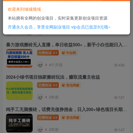
345
欢迎来到倾城领域
最新台服游戏搬砖，红利期收益高稳定，操作简单，小白闭眼入。
本站拥有全网的创业项目，实时采集更新创业项目资源
付费阅读
1
中创网
￥
开通永久会员，享受全网副业项目
vip会员已低至9元哦~
4个月前
379
暴力游戏搬砖无人直播，单日收益500+，新手小白也能日入100+
付费阅读
1
中创网
￥
4个月前
430
2024小绿书项目独家搬砖玩法，赚取流量主收益
付费阅读
2
冒泡网赚
￥
2年前
121
纯手工无脑搬砖，话费充值挣佣金，日入200+绿色项目长期稳定【揭秘】
付费阅读
2
冒泡网赚
￥
2年前
147