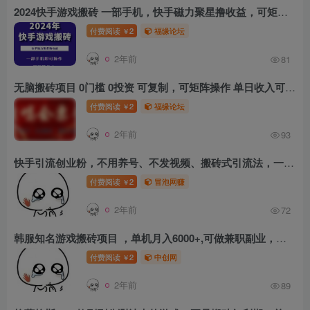
2024快手游戏搬砖 一部手机，快手磁力聚星撸收益，可矩阵操作
付费阅读
2
福缘论坛
￥
2年前
81
无脑搬砖项目 0门槛 0投资 可复制，可矩阵操作 单日收入可达2000+
付费阅读
2
福缘论坛
￥
2年前
93
快手引流创业粉，不用养号、不发视频、搬砖式引流法，一天可引200+创业粉【揭秘】
付费阅读
2
冒泡网赚
￥
2年前
72
韩服知名游戏搬砖项目 ，单机月入6000+,可做兼职副业，小白闭眼入
付费阅读
2
中创网
￥
2年前
89