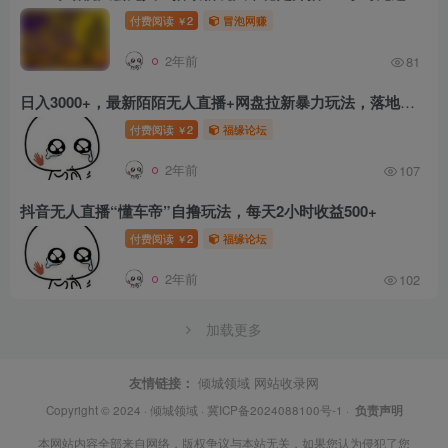
付费阅读
2
冒泡网赚
￥
2年前
81
日入3000+，最新陌陌无人直播+网盘拉新暴力玩法，落地教程+素材工具
付费阅读
2
福缘论坛
￥
2年前
107
抖音无人直播“懂车帝”自撸玩法，每天2小时收益500+
付费阅读
2
福缘论坛
￥
2年前
102
加载更多
友情链接：
倾城领域
网站收录网
Copyright © 2024 ·
倾城领域
·
冀ICP备2024088100号-1
·
负责声明
本网站内容全部来自网络，版权争议与本站无关，如果您认为侵犯了您