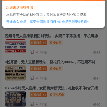
154
欢迎来到倾城领域
家政公司从0-1抖音全攻略，教你从短视频+直播全方位进行抖音引流
本站拥有全网的创业项目，实时采集更新创业项目资源
付费阅读
2
冒泡网赚
￥
开通永久会员，享受全网副业项目
vip会员已低至9元哦~
2年前
148
视频号无人直播最新防封玩法，实现日不落直播，手机可操作，单直播日入…
付费阅读
2
中创网
￥
2年前
88
0粉开播，无人直播新玩法，轻松日入3000+，不违规不封号，可矩阵，长期…
付费阅读
2
中创网
￥
2年前
84
DY 24小时无人直播，女团跳舞新玩法，礼物收不停(含开播视频教程+软件+互动视频素材)【揭秘】
付费阅读
2
冒泡网赚
￥
2年前
90