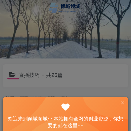
直播技巧
共26篇
排序
更新
浏览
点赞
评论
七天打造爆款直播间：涵盖打标签、留人技巧、起号逻辑等核心要点
欢迎来到倾城领域~~本站拥有全网的创业资源，你想
付费阅读
2
中创网
￥
要的都在这里~~
2年前