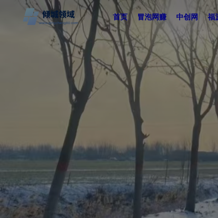
首页
冒泡网赚
中创网
福