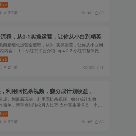
风险、以及多种具体的打粉技巧。 课程内容： 内容大纲
源
2
￥
:打粉逻辑 ...
长
2年前
103
32
流程，从0-1实操运营，让你从小白到精英
电商精细化运营全流程，从0-1实操运营，让你从小白到
程内容： 1.1.小红书平台介绍.mp4 2.2.小红书整体做店
,mp4 3.3.小红书专业号解析.mp4 4.4.小红书开店明细
源
2
￥
p4 5...
长
2年前
109
1
支付宝分成计划最新玩法，利用回忆杀视频，赚分成计划收益，操作简单，新手也能轻松月入过万
分成计划最新玩法，利用回忆杀视频，赚分成计划收
作简单，新手也能轻松月入过万 支付宝生活号是一个小
玩的副业，非常简单，一小时上手，普通小白全职可以
源
2
￥
2W，但是目前...
长
2年前
105
33