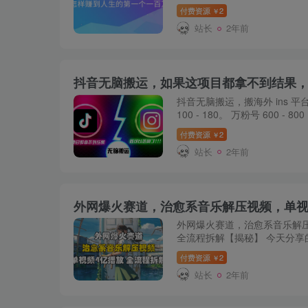
上几个字。我很能理解她的内
付费资源
2
￥
应该没有挣到...
站长
2年前
抖音无脑搬运，如果这项目都拿不到结果
抖音无脑搬运，搬海外 ins 
100 - 180。 万粉号 600 - 8
发 3 - 5 天可涨千粉。 每天发 
付费资源
2
￥
粉，30 - 35...
站长
2年前
外网爆火赛道，治愈系音乐解压
全流程拆解【揭秘】 今天分享的
减压视频，使观看聆听者达到
付费资源
2
￥
爆火，外网博主月收...
站长
2年前