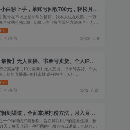
七天一个万粉账号，新手小白秒上手，单账号回收700元，轻松月入三万＋
手账号在市场上是非常的畅销，我本人也在收购，一万
账号收购价格500—800，你门按照我的方法账号一万粉
一个星期搞定，因为我也需要万粉账号做其他项目，我
源
2
￥
矩阵涨粉，...
长
2年前
106
6
视频号带货实操课【10月最新】无人直播、书单号卖货、个人IP口播等，钉钉直播课+资料素材
带货实操课【10月最新】无人直播、书单号卖货、个人
播等，钉钉直播课+资料素材 课程内容： 01-
16【OBS和直播伴侣】ev.mp4 02-240320【枕上诗书】
源
2
￥
4 03-240323【张小伟发起的...
长
2年前
72
27
21天打粉教程详解：从逻辑到渠道，全面掌握打粉方法，月入百万高效方法
是一个详细的打粉教程，旨在解决用户的流量焦虑。教
21天，每天介绍一种不同的打粉方法或逻辑，包括打粉