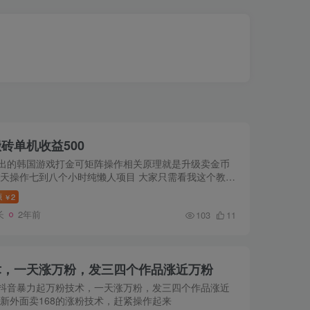
砖单机收益500
出的韩国游戏打金可矩阵操作相关原理就是升级卖金币
每天操作七到八个小时纯懒人项目 大家只需看我这个教程
可 非常适合，小白，宝妈，学生，工作室，创业者，操
源
2
￥
操作单...
长
2年前
103
11
术，一天涨万粉，发三四个作品涨近万粉
抖音暴力起万粉技术，一天涨万粉，发三四个作品涨近
最新外面卖168的涨粉技术，赶紧操作起来