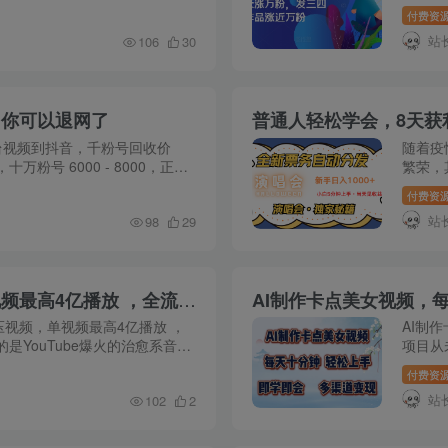
心波动，因为她也是普通父母，
付费资
站
106
30
，你可以退网了
平台视频到抖音，千粉号回收价
随着疫
00，十万粉号 6000 - 8000，正常
繁荣，
3 条，坚持发，10 - 15 天可涨万
为生活
付费资
大知名演
站
98
29
外网爆火赛道，治愈系音乐解压视频，单视频最高4亿播放 ，全流程拆解【揭秘】
AI制作卡点美女视频，
视频，单视频最高4亿播放 ，
AI制
是YouTube爆火的治愈系音乐
项目从
一个放松的效果。此赛道在外网
性通过
付费资
超强，方
站
102
2