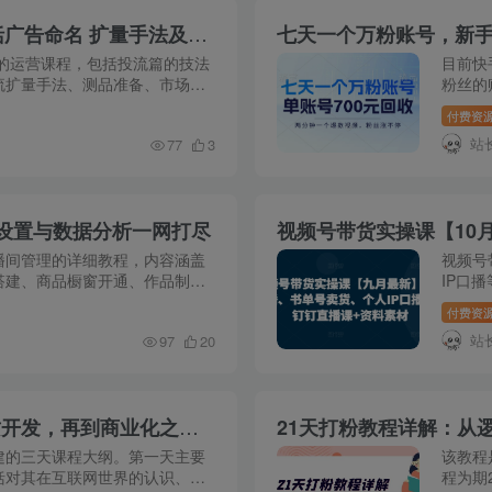
TikTok小店运营课：投流技法全攻略，包括广告命名 扩量手法及市场运营方法
的运营课程，包括投流篇的技法
目前快
流扩量手法、测品准备、市场阶
粉丝的
投流流派、广告术语、黄金时间法
的周期
付费资
自己也在
站
77
3
设置与数据分析一网打尽
播间管理的详细教程，内容涵盖
视频号
搭建、商品橱窗开通、作品制作
IP口
方面。 直播间投流 1，直播间
2403
付费资
ev.mp
站
97
20
个人品牌构建实战课：从互联网规律到气质开发，再到商业化之路，全程解析
建的三天课程大纲。第一天主要
该教程
括对其在互联网世界的认识、要
程为期