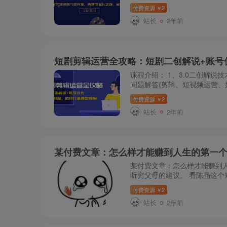
做的事件、内容以及注意力的
付费资源
2
￥
于个人气质与生命力...
站长
2年前
课程介绍： 1、3.0二创解说技
问题解答(剪辑、短视频运营、
限流方案调整 4、抖音账号权重
付费资源
2
￥
教程 方法听话...
站长
2年前
​某付费文章：怎‮样么‬才能赚‮人到‬生的第‮个一‬一百W? 陈晶:“不要
听穷父母的建议。 看陈晶这个
的第一个100万? 陈晶思索好
付费资源
2
￥
站长
2年前