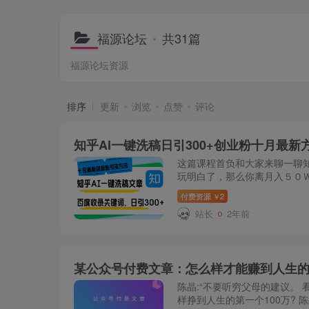
福源论坛
共31篇
福源论坛资源
排序
更新
浏览
点赞
评论
这篇课程首负和大家来聊一聊
玩明白了，那么你离月入５０
引流每天稳定变现在3000元
付费资源
2
￥
3000元，一天6000...
站长
2年前
某公众号付费文章：怎么样才能赚到人生
陈晶:“不要听穷父母的建议。 
样挣到人生的第一个100万?