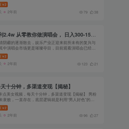
源
2
￥
长
2年前
79
38
普通人轻松学会，8天获利2.4w 从零教你做演唱会， 日入300-1500的高额信息差项目
情阴霾的逐渐散去，娱乐产业正迎来前所未有的复兴与
其中演唱会市场更是璀璨夺目，目前观看演唱会已经成
中一种娱乐常态，演唱会票务有着更丰富的选择，与各
源
2
￥
唱会主办方...
长
2年前
123
21
每天十分钟，多渠道变现【揭秘】
作卡点美女视频，每天十分钟，多渠道变现【揭秘】 男粉
未衰败，一直存在，底层逻辑就是利用“男人好色”的本
短视频将男粉引到私域，然后在私域卖东西，变现能力
源
2
￥
式也很...
长
2年前
96
27