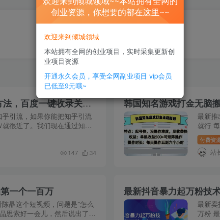
欢迎来到倾城领域~~本站拥有全网的
创业资源，你想要的都在这里~~
欢迎来到倾城领域
本站拥有全网的创业项目，实时采集更新创
业项目资源
开通永久会员，享受全网副业项目
vip会员
已低至9元哦~
知乎AI一键洗稿日引300+创业粉十月最新方法，百度一键收录关键词，躺赚…
韩国知名游戏打金无脑搬
知乎引流，如果你能把知乎引流
最新推
Ｗ就很近了。我们现在通过知乎
就行 
左右，记住哈是稳定变现 平均一天
操作即
付费资
作可矩阵
站
147
34
的第一个一百万
最新抖音暴力起万粉技
看陈晶这个短视频，问题是”怎么
最新卖
 陈晶思索好一会儿，然后说出了以
万粉 