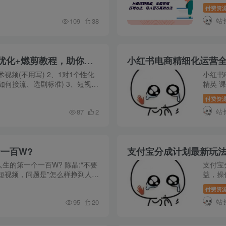
使用。第二天强调个人品牌需基
渠道、
付费资
day 1
站
109
38
短剧剪辑运营全攻略：短剧二创解说+账号优化+燃剪教程，助你打造爆款视频
小红书电商精细化运营全
术视频(不用写) 2、1对1个性化
小红书
如何接流、选剧标准) 3、短视频
精英 课
诊断分析并优化 5、「燃剪 」
思路梳理
付费资
及流程,m
站
87
2
​某付费文章：怎‮样么‬才能赚‮人到‬生的第‮个一‬一百W?
支付宝
短视频，问题是”怎么样挣到人生
益，操
一会儿，然后说出了以上几个字...
白可以
付费资
月入1-
站
95
20