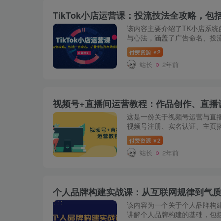
该内容主要介绍了TK小店系统
与心法，涵盖了广告命名、投
段运营方法、CPA-T曲线、
付费资源
2
￥
则、数据优化等内容...
站长
2年前
视频号+直播间运营教程：作品创作、直播
这是一份关于视频号运营与直
视频号注册、实名认证、主页
与发布、直播设置与话术等多个
付费资源
2
￥
投流前提条件.mp4 ...
站长
2年前
该内容为一个关于个人品牌构
讲解个人品牌构建的基础，包