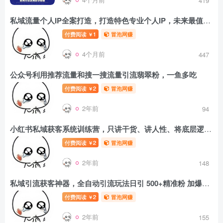
419
私域流量个人IP全案打造，打造特色专业个人IP，未来最值钱的是你的个人IP
付费阅读
1
冒泡网赚
￥
4个月前
447
公众号利用推荐流量和搜一搜流量引流翡翠粉，一鱼多吃
付费阅读
2
冒泡网赚
￥
2年前
94
小红书私域获客系统训练营，只讲干货、讲人性、将底层逻辑，维度没有废话
付费阅读
2
冒泡网赚
￥
2年前
148
私域引流获客神器，全自动引流玩法日引 500+精准粉 加爆你的微信【揭秘】
付费阅读
2
冒泡网赚
￥
2年前
155