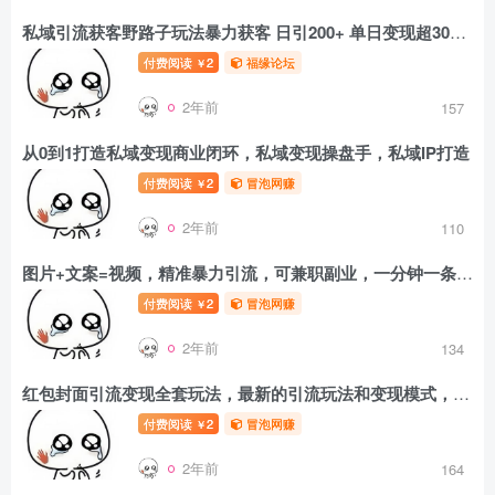
私域引流获客野路子玩法暴力获客 日引200+ 单日变现超3000+ 小白轻松上手
付费阅读
2
福缘论坛
￥
2年前
157
从0到1打造私域变现商业闭环，私域变现操盘手，私域IP打造
付费阅读
2
冒泡网赚
￥
2年前
110
图片+文案=视频，精准暴力引流，可兼职副业，一分钟一条作品，小白轻松上手，多种变现方式
付费阅读
2
冒泡网赚
￥
2年前
134
红包封面引流变现全套玩法，最新的引流玩法和变现模式，认真执行，嘎嘎赚钱【揭秘】
付费阅读
2
冒泡网赚
￥
2年前
164