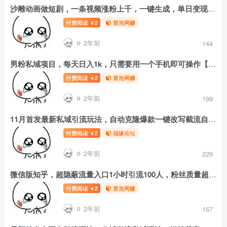
沙雕动画做短剧，一条视频涨粉上千，一键生成，单日变现500+【揭秘】
付费阅读
2
冒泡网赚
￥
2年前
144
男粉私域项目，每天日入1k，只需要用一个手机即可操作【揭秘】
付费阅读
2
冒泡网赚
￥
2年前
199
11月首发最新私域引流玩法，自动克隆爆款一键改写截流自热一体化 日引300+精准粉
付费阅读
2
福缘论坛
￥
2年前
229
微信版知乎，超隐蔽流量入口1小时引流100人，粉丝质量超高【揭秘】
付费阅读
2
冒泡网赚
￥
2年前
167