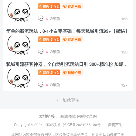
付费阅读
2
冒泡网赚
￥
2年前
166
简单的截流玩法，0-1小白零基础，每天私域引流99+【揭秘】
付费阅读
2
冒泡网赚
￥
2年前
123
私域引流获客神器，全自动引流玩法日引 300+精准粉 加爆你的微信
付费阅读
2
福缘论坛
￥
2年前
127
加载更多
友情链接：
倾城领域
网站收录网
Copyright © 2024 ·
倾城领域
·
冀ICP备2024088100号-1
·
负责声明
本网站内容全部来自网络，版权争议与本站无关，如果您认为侵犯了您