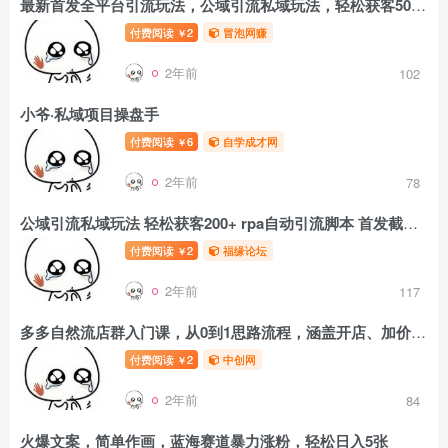
最新首发全平台引流玩法，公域引流私域玩法，轻松获客500+，附引流脚本，克隆截流自热玩法【揭秘】
付费阅读
2
冒泡网赚
￥
2年前
102
小爷·私域项目操盘手
付费阅读
6
自学成才网
￥
2年前
78
公域引流私域玩法 轻松获客200+ rpa自动引流脚本 首发截流自热玩法
付费阅读
2
福缘论坛
￥
2年前
117
多多自然流店群入门课，从0到1思路流程，涵盖开店、加价、截流等关键环节
付费阅读
2
中创网
￥
2年前
84
火爆文案，简单作画，蓝海赛道暴力涨粉，轻松日入5张