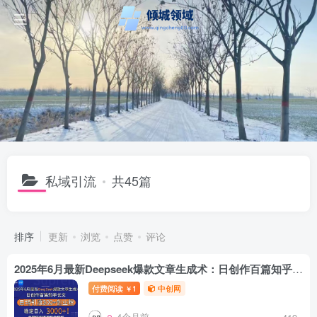
私域引流
共45篇
排序
更新
浏览
点赞
评论
2025年6月最新Deepseek爆款文章生成术：日创作百篇知乎长文，日均引流3000
付费阅读
1
中创网
￥
4个月前