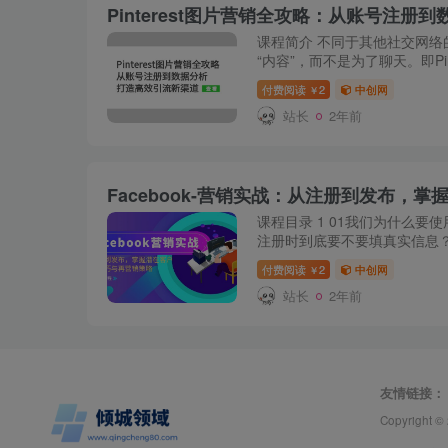
课程简介 不同于其他社交网络的是
“内容”，而不是为了聊天。即Pi
的想法或内容，而是在平台上
付费阅读
2
中创网
￥
价值(以后会购...
站长
2年前
课程目录 1 01我们为什么要使用
注册时到底要不要填真实信息？ 4
主页（二） 6 06营销推文这样
付费阅读
2
中创网
￥
8 08公共主页...
站长
2年前
友情链接：
Copyright ©