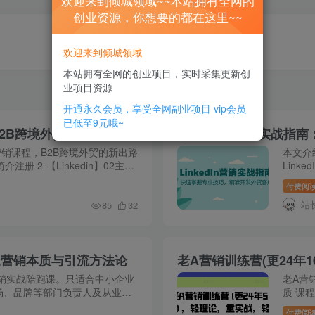
欢迎来到倾城领域~~本站拥有全网的
创业资源，你想要的都在这里~~
欢迎来到倾城领域
本站拥有全网的创业项目，实时采集更新创
业项目资源
开通永久会员，享受全网副业项目
vip会员
已低至9元哦~
B2B跨境外贸的新出路
LinkedIn 营销实
n营销课程，B2B跨境外贸的新出路
本文介
简介注册 2-【Linkedin】02主界
Lin
头像上传 4-【Linkedin】04完善
快速入
付费阅
新外贸
站
85
32
透营销本质与引流方法论
老A营销训练营(更24年
销实战陪跑课。只适合中小企业
老A营
场、品牌等部门负责人及从业人
质 课
的纯小白或学生学习。轻理论，
合中小
付费阅