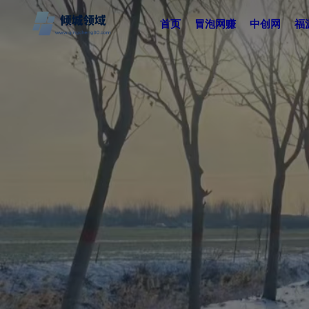
首页
冒泡网赚
中创网
福