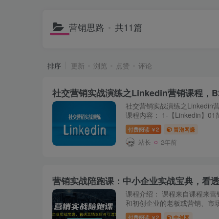
营销思路
共11篇
排序
更新
浏览
点赞
评论
社交营销实战演练之Linkedin营销课程，
社交营销实战演练之Linkedi
课程内容： 1-【Linkedin】01
面功能介绍 3-【Linkedin】03
付费阅读
2
冒泡网赚
￥
档案(一) 5-...
站长
2年前
营销实战陪跑课：中小企业实战宝典，看
课程介绍： 课程来自课程来营
和初创企业的老板或营销、市
员。不推荐没有营销实战需求
付费阅读
2
中创网
￥