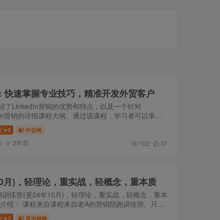
战指南：快速掌握专业技巧，精准开发外贸客户
绍了LinkedIn营销的优势和特点，以及一个针对
kedIn营销的详细课程大纲。通过该课程，学习者可以掌握
门LinkedIn的方法技巧，并找到更多的精准客户。适合
读
2
中创网
￥
人和无思路的业务员...
长
2年前
102
37
10月)，轻理论，重实战，轻概念，重本质
销训练营(更24年10月)，轻理论，重实战，轻概念，重本
程介绍： 课程来自课程来自老A的营销陪跑训练营。只适
企业和初创企业的老板或营销、市场、品牌等部门负责
读
2
冒泡网赚
￥