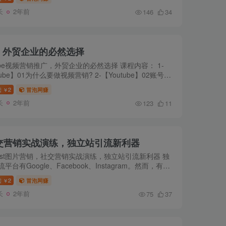
人员。不...
长
2年前
146
34
广，外贸企业的必然选择
Tube视频营销推广，外贸企业的必然选择 课程内容： 1-
tube】01为什么要做视频营销? 2-【Youtube】02账号注
【Youtube】03品牌账号 4-【Youtube】04制作营销视频
读
2
冒泡网赚
￥
utube】05上...
长
2年前
123
11
销，社交营销实战演练，独立站引流新利器
terest图片营销，社交营销实战演练，独立站引流新利器 独
平台有Google、Facebook、Instagram。然而，有一
宝藏Pinterest，尚未被充分挖掘。Pinterest类似国内
读
2
冒泡网赚
￥
，但是...
长
2年前
75
37