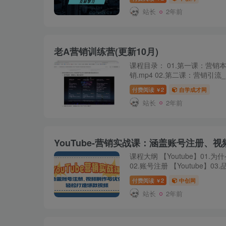
重实战，轻概念，...
站长
2年前
老A营销训练营(更新10月)
课程目录： 01.第一课：营销
销.mp4 02.第二课：营销
论.mp4 03.第三课：营销数
付费阅读
2
自学成才网
￥
钱.mp4 04.第四课：营...
站长
2年前
课程大纲 【Youtube】01.为
02.账号注册 【Youtube】03.
销视频 【Youtube】05.上传
付费阅读
2
中创网
￥
版面...
站长
2年前