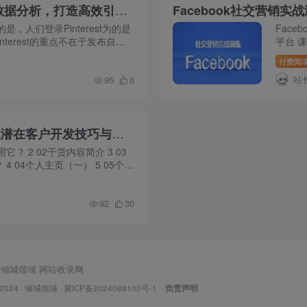
Pinterest图片营销全攻略：从账号注册到数据分析，打造高效引流新渠道
Facebook社交营销
，人们登录Pinterest为的是
Fac
nterest的重点不在于发布自己
平台 课
发现、寻找和保存觉得对自己有
【Fac
付费阅
要不要填
站
95
6
Facebook-营销实战：从注册到发布，掌握潜在客户开发技巧与再营销策略
它？ 2 02干货内容简介 3 03
 04个人主页（一） 5 05个人
发（实战） 7 07个人主页（三）
92
30
倾城领域
网站收录网
 2024 ·
倾城领域
·
冀ICP备2024088100号-1
·
负责声明