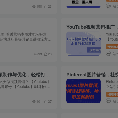
人及从业
站
158
23
YouTube视频营销推
本质_看透营销本质才能玩好营
You
引流_从快速粗暴提升销量讲引流方法
【You
据_不讲大数据_只讲用小数据赚
册 3-
付费阅
5-【Yo
站
93
20
YouTube-营销实战课：涵盖账号注册、视频制作与优化，轻松打造爆款视频
Pinterest图片营
什么要做视频营销？ 【Youtube】
Pin
品牌账号 【Youtube】04.制作营
立站引流
视频要注意 【Youtube】06.基础
个潜在的
付费阅
的小红书
站
101
27