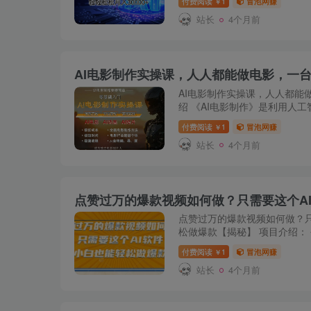
付费阅读
1
冒泡网赚
￥
放量还挺高，，如...
站长
4个月前
AI电影制作实操课，人人都能做电影，一
AI电影制作实操课，人人都能
绍 《AI电影制作》是利用人
影制作的一门实操课。也是利用
付费阅读
1
冒泡网赚
￥
业的实战课。 AI...
站长
4个月前
点赞过万的爆款视频如何做？只
松做爆款【揭秘】 项目介绍：
视频越来越容易，全都是原创视
付费阅读
1
冒泡网赚
￥
③复杂的工作我...
站长
4个月前