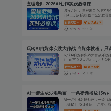
查理老师·2025AI创作实践必修课
课程介绍： 课程来自查理老师的
知AI工具到实操创作全流程覆
台变现渠道解析，以及故事选
付费阅读
1
自学成才网
￥
核心环节的AI应用...
站长
4个月前
玩转AI自媒体实践大作战-自媒体教程，只
玩转AI自媒体实践大作战-自
1-1前言 2-2认识chatgpt 
痛学习chatAI吧 5-5你会正确问
付费阅读
1
冒泡网赚
￥
种草神器万能的...
站长
4个月前
AI一键生成沙雕动画，一条视频
【揭秘】 项目介绍： 沙雕动
现在它内容更新奇，直接把短