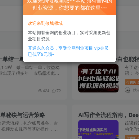
欢迎来到倾城领域~~本站拥有全网的
创业资源，你想要的都在这里~~
欢迎来到倾城领域
本站拥有全网的创业项目，实时采集更新创
业项目资源
开通永久会员，享受全网副业项目
vip会员
已低至9元哦~
AI代写撸金，一台电脑轻松月入1-3W，做一单结一单，收益稳定【附工具教程】
有了这个AI，小白也能
入1-3W，做一单结一单，收益稳
有了这
业出现了很多年，市场需求庞
绍： 
是非常高，不仅要有学历，还要
创视频
付费阅
站
424
72
爆单秘诀与运营策略
整运营流程，包含账号准备、古
该课程
、视频发布规范等基础操作，重
构化P
文关键词玩法，并提供加餐内容
自动化
付费阅