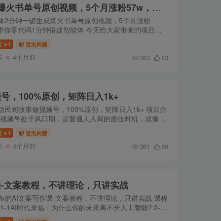
AI智能体2分钟一键生成爆火书单号原创视频，5个月涨粉57w，带你零代码1分钟搭建智能体
能体2分钟一键生成爆火书单号原创视频，5个月涨粉
，带你零代码1分钟搭建智能体 今天给大家带来的项目
1、在短视频内容竞争日趋白热化的当下，“书单号”赛道凭
读
1
冒泡网赚
￥
特的情绪价值与...
长
4个月前
363
83
号，100%原创，矩阵日入1k+
自动民间故事做视频号，100%原创，矩阵日入1k+ 项目介
前视频号处于风口期，是普通人入局的最佳时机，就像
0年的抖音一样基本上发布作品就有很大几率爆流量，收益
读
1
冒泡网赚
￥
可观， 飞雪...
长
4个月前
361
80
课-文案教程，不讲理论，只讲实战
备的AI文案写作课-文案教程，不讲理论，只讲实战 课程
 1-1AI时代来临：为什么你的未来离不开人工智能? 2-
atGPT背后的秘密：你真的掌握了它的全部潜力吗? 3-3指