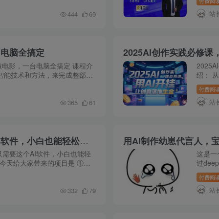
付费阅
令不清?
站
444
69
台电脑全搞定
2025AI创作实践必修
做电影，一台电脑全搞定 课程介
202
工智能技术和方法，来完成整部电
绍： 
AI技术，来实现AI视频领域创
作、多
付费阅
计等创作
站
365
61
点赞过万的爆款视频如何做？只需要这个AI软件，小白也能轻松做爆款【揭秘】
需要这个AI软件，小白也能轻
这是一
 今天给大家带来的项目是 ①做
过dee
频 ②用免费的AI软件生成视频
结合即
付费阅
爆款内容
站
332
79