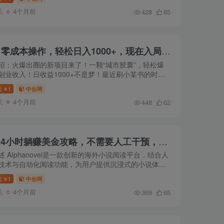
能，并通过...
长
4个月前
428
85
用AI工具无脑生成，小白零成本操作，轻松日入1000+，现在入局正当时！
绍：火爆出圈的新项目来了！一颗“城市胶囊”，轻松爆
副业收入！日收益1000+不是梦！最近刷小某书的时
一眼就被一组图吸引住了，真的让人拇指停不下来！透
读
1
中创网
￥
里，竟然装...
长
4个月前
448
62
AIphanovel自动阅读：24小时躺赚美金攻略，不需要人工干预，单电脑每天…
述 AIphanovel是一款创新的海外小说阅读平台，结合人
技术与自动化阅读功能，为用户提供沉浸式的小说体
时通过自动化阅读赚取收益。 平台专注于海外市场，提
读
1
中创网
￥
支持，涵盖...
长
4个月前
369
65