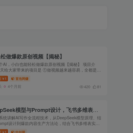
轻松做爆款原创视频【揭秘】
个AI，小白也能轻松做爆款原创视频【揭秘】 项目介
今天给大家带来的项目是 ①做视频越来越容易，全都是原
 ②用免费的AI软件生成视频 课程下载：
读
1
冒泡网赚
￥
长
4个月前
420
81
AI写作全流程指南，DeepSeek模型与Prompt设计，飞书多维表自动化生产
系统讲解AI写作全流程技术，从DeepSeek模型原理、结
rompt设计到爆款内容生产方法论，结合飞书多维表实现
工作流。涵盖Prompt商单实战、思维链优化、文风模仿
读
1
中创网
￥