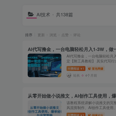
AI技术
共138篇
排序
更新
浏览
点赞
评论
AI代写撸金，一台电脑轻松月
定【附工具教程】 其实代写行
大，之前的代写行业门槛那可
付费阅读
1
冒泡网赚
￥
有文笔，精通各种学...
站长
4个月前
从零开始做小说推文，AI创作工具使用，
该教程系统讲解小说推文的完
风混剪制作、AI创作工具使用
点解析爆单核心秘诀和知乎图
付费阅读
1
福缘论坛
￥