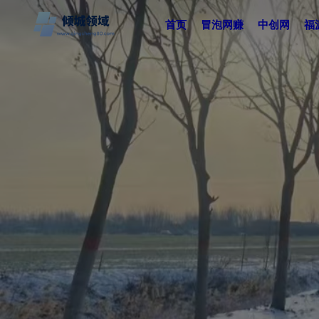
首页
冒泡网赚
中创网
福