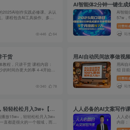
2025AI创作实践必修课。从认
AI智
盖。课程包含AI工具操作、多平
57w
题、结构搭建、人物设计等创作
是： 
付费阅
借其独
站
446
64
讲干货
用AI自动民间故事做视频
媒体教程，只讲干货 课程内容：
用AI
3-3更少的时间办更大的事 4-4开始无
绍 目
话吗?用chatAI写一篇影评 6-6
202
付费阅
也是相当
站
340
78
AI一键生成沙雕动画，一条视频播放15w+，轻轻松松月入3w+【揭秘】
人人必备的AI文案写作
播放15w+，轻轻松松月入3w+
人人必
画一直都是很火的一个领域，而且
内容：
剧内容搬过来做成沙雕动画，播
2Ch