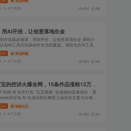
读
1
冒泡网赚
￥
学会下达完...
长
4个月前
454
68
课，用AI开挂，让创意落地生金
5AI创作实践必修课，用AI开挂，让创意落地生金 课程介
从认知AI工具到实操创作全流程覆盖。课程包含AI工具操
平台变现渠道解析，以及故事选题、结构搭建、人物设
读
1
冒泡网赚
￥
核心环节的...
长
4个月前
403
58
用AI制作幼崽代言人，宝宝的控诉火爆全网，15条作品涨粉13万，单号月入5位数实操教程
个利用 AI 技术打造 “宝宝视角” 短视频的蓝海项目：通
pseek和豆包 AI 生成幼崽吐槽育儿场景的文案与分镜，
梦 AI 实现图片转视频与数字人对口型，最终用剪映合成
读
1
福缘论坛
￥
。案...
长
4个月前
432
84