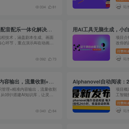
等核心技
站
334
81
AI电影全流程制作，脚本生成与视频设计，配音配乐一体化解决方案
流程技术，涵盖剧本生成、画面
项目介
心环节，重点演示AI在动画制
改你的
提供从脚本到成片的标准化工作
候，我
付费阅
明的胶囊
站
392
73
从0到1搭建AI知识库，高效知识管理+精准内容输出，流量收割+内容变现双闭环
知识管理+精准内容输出，流量收割
项目概
，从0到1搭建AI知识库，让灵感
工智能
路径清晰可见! 课程内容：
验，同
付费阅
供多语言
站
340
84