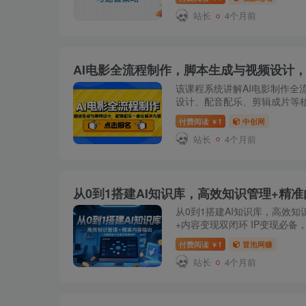
强化关键技能。 课...
站长
4个月前
该课程系统讲解AI电影制作全
设计、配音配乐、剪辑成片等核
作与广告创作中的高效应用，
付费阅读
1
中创网
￥
流解决方案。 课程...
站长
4个月前
从0到1搭建AI知识库，高效
+内容变现双闭环 IP变现必备
自动归档、输出精准高效、变现
付费阅读
1
冒泡网赚
￥
【第01课】掌握流量...
站长
4个月前