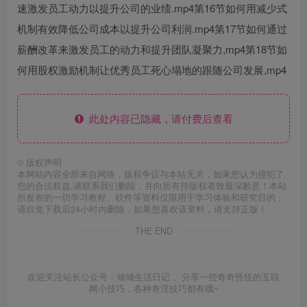
速激发员工动力以提升公司的业绩.mp4第16节如何用减少式
机制有效降低公司成本以提升公司利润.mp4第17节如何通过
薪酬改革来激发员工的动力和提升团队凝聚力,mp4第18节如
何用股权激励机制让优秀员工死心塌地的跟随公司发展,mp4
此处内容已隐藏，请付费后查看
©
版权声明
本网站内容全部来自网络，版权争议与本站无关，如果您认为侵犯了
您的合法权益,请联系我们删除，并向所有持版权者致最深歉意！本站
所发布的一切学习教程、软件等资料仅限用于学习体验和研究目的；
请自觉下载后24小时内删除，如果您喜欢该资料，请支持正版！
THE END
欢迎关注站长公众号：倾城生活日记 。分享一些奇奇怪怪的互联
网小技巧，各种奇淫技巧都有哦~