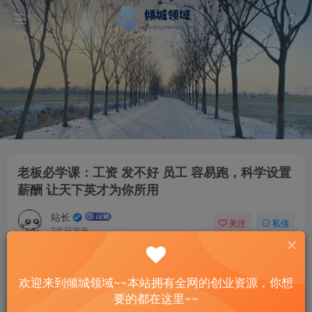
老板必学课：工资 发不好 员工 容易跑，科学设置
薪酬 让天下英才为你所用
站长
关注
私信
2年前发布
12
0
付费资源
欢迎来到倾城领域~~本站拥有全网的创业资源，你想
老板必学课：工资 发不好 员工 容易跑，科学设置薪酬 让天下英才为你所用
要的都在这里~~
此内容为付费资源，请付费后查看