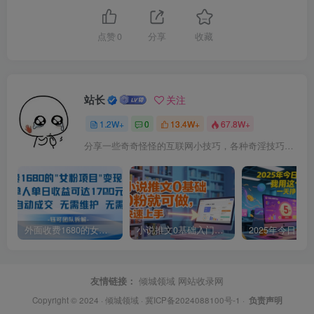
点赞
0
分享
收藏
站长
关注
1.2W+
0
13.4W+
67.8W+
分享一些奇奇怪怪的互联网小技巧，各种奇淫技巧都在本站。
外面收费1680的女粉项目变现，单人单日收益可达1.7k，全自动成交无需维护
小说推文0基础入门教程，0粉就可做，快速上手
友情链接：
倾城领域
网站收录网
Copyright © 2024 ·
倾城领域
·
冀ICP备2024088100号-1
·
负责声明