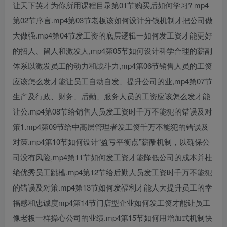
让天下英才为你所用课程目录第01节购买后如何学习? mp4
第02节序言.mp4第03节老板该如何设计分钱机制才把公司做
大做强.mp4第04节发工资的底层逻辑一如何发工资才能更好
的招人、留人和激发人,mp4第05节如何设计科学合理的薪副
体系以激发员工的动力和战斗力,mp4第06节销售人员的工资
应该怎么发才能让员工自动自发、提升公司的业,mp4第07节
生产及行政、财务、后勤、服务人员的工资应该怎么发才能
让公.mp4第08节给销售人员发工资时千万不能犯的错误及对
策1.mp4第09节给中高层管理者发工资千万不能犯的错误及
对策.mp4第10节如何设计“盈亏平衡点”薪酬机制，以确保公
司没有风险,mp4第11节如何发工资才能降低公司的成本并杜
绝优秀员工跳槽.mp4第12节给后勤人员发工资时千万不能犯
的错误及对策.mp4第13节如何发福利才能人大提升员工的幸
福感和忠诚度mp4第14节门店型企业如何发工资才能让员工
像老板一样操心公司的业绩.mp4第15节如何用增加式机制快