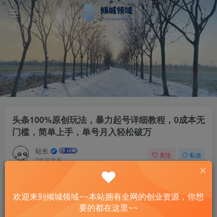
头条100%原创玩法，暴力起号详细教程，0成本无
门槛，简单上手，单号月入轻松破万
站长
关注
私信
2年前发布
51
6
付费资源
已售 1
欢迎来到倾城领域~~本站拥有全网的创业资源，你想
头条100%原创玩法，暴力起号详细教程，0成本无门槛，简单上手，单号月入轻松破万
要的都在这里~~
此内容为付费资源，请付费后查看