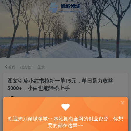
首页
引流推广
正文
图文引流小红书拉新一单15元，单日暴力收益
5000+，小白也能轻松上手
站长
关注
私信
2年前发布
63
5
欢迎来到倾城领域~~本站拥有全网的创业资源，你想
付费资源
要的都在这里~~
图文引流小红书拉新一单15元，单日暴力收益5000+，小白也能轻松上手