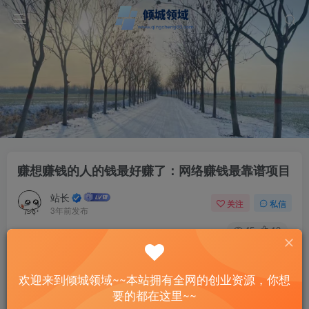
赚想赚钱的人的钱最好赚了：网络赚钱最靠谱项目
站长
关注
私信
3年前发布
45
10
付费资源
赚想赚钱的人的钱最好赚了：网络赚钱最靠谱项目
欢迎来到倾城领域~~本站拥有全网的创业资源，你想
此内容为付费资源，请付费后查看
要的都在这里~~