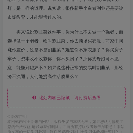
灯，是一样的道理。说实话，很多新手小白做副业还是要被
市场教育，才能醒悟过来的。
再来说说割韭菜这件事，你为什么不去做一个强者，而
选择做一个弱者，啥叫割韭菜，你去商场买衣服，商家中间
赚你差价，这是不是割韭菜？难道你不穿衣服了？你买房子
车子，资本收不收割你，你不买房了？那你丈母娘可不愿
意，能娶到媳妇不？如果说这种正常的交易叫割韭菜，那经
济不流通，人们能提高生活质量么？
此处内容已隐藏，请付费后查看
©
版权声明
本网站内容全部来自网络，版权争议与本站无关，如果您认为侵犯了
您的合法权益,请联系我们删除，并向所有持版权者致最深歉意！本站
所发布的一切学习教程、软件等资料仅限用于学习体验和研究目的；