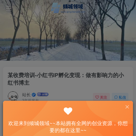
某收费培训-小红书IP孵化变现：做有影响力的小
红书博主
站长
关注
私信
3年前发布
97
7
付费资源
欢迎来到倾城领域~~本站拥有全网的创业资源，你想
某收费培训-小红书IP孵化变现：做有影响力的小红书博主
要的都在这里~~
此内容为付费资源，请付费后查看