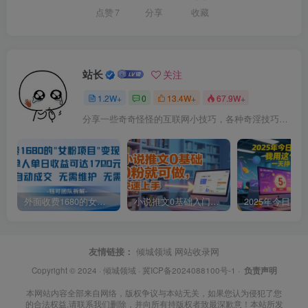
点赞
7
分享
收藏
站长
关注
1.2W+
0
13.4W+
67.9W+
分享一些奇奇怪怪的互联网小技巧，各种奇淫技巧都在本站。
外面收费1680的女粉项目变现，单人单日收益可达1.7k，全自动成交无需维护
小说推文0基础入门教程，0粉就可做，快速上手
友情链接：
倾城领域
网站收录网
Copyright © 2024 ·
倾城领域
·
冀ICP备2024088100号-1
·
负责声明
本网站内容全部来自网络，版权争议与本站无关，如果您认为侵犯了您
的合法权益,请联系我们删除，并向所有持版权者致最深歉意！本站所发