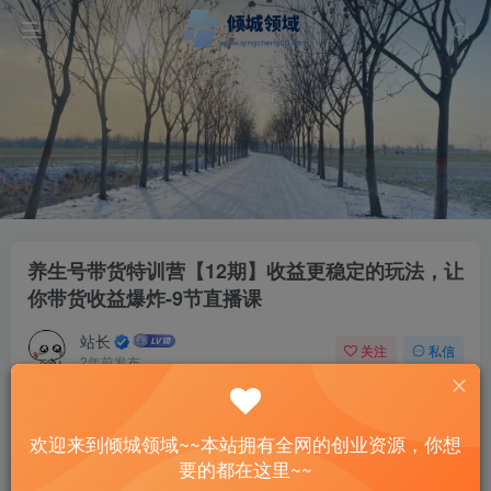
养生号带货特训营【12期】收益更稳定的玩法，让
你带货收益爆炸-9节直播课
站长
关注
私信
2年前发布
62
9
付费资源
欢迎来到倾城领域~~本站拥有全网的创业资源，你想
养生号带货特训营【12期】收益更稳定的玩法，让你带货收益爆炸-9节直播课
要的都在这里~~
此内容为付费资源，请付费后查看