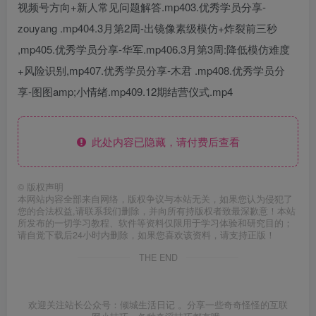
视频号方向+新人常见问题解答.mp403.优秀学员分享-
zouyang .mp404.3月第2周-出镜像素级模仿+炸裂前三秒
,mp405.优秀学员分享-华军.mp406.3月第3周:降低模仿难度
+风险识别,mp407.优秀学员分享-木君 .mp408.优秀学员分
享-图图amp;小情绪.mp409.12期结营仪式.mp4
此处内容已隐藏，请付费后查看
©
版权声明
本网站内容全部来自网络，版权争议与本站无关，如果您认为侵犯了
您的合法权益,请联系我们删除，并向所有持版权者致最深歉意！本站
所发布的一切学习教程、软件等资料仅限用于学习体验和研究目的；
请自觉下载后24小时内删除，如果您喜欢该资料，请支持正版！
THE END
欢迎关注站长公众号：倾城生活日记 。分享一些奇奇怪怪的互联