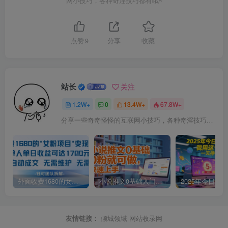
网小技巧，各种奇淫技巧都有哦~
点赞
9
分享
收藏
站长
关注
1.2W+
0
13.4W+
67.8W+
分享一些奇奇怪怪的互联网小技巧，各种奇淫技巧都在本站。
外面收费1680的女粉项目变现，单人单日收益可达1.7k，全自动成交无需维护
小说推文0基础入门教程，0粉就可做，快速上手
友情链接：
倾城领域
网站收录网