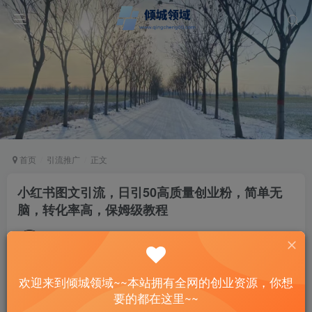
首页
引流推广
正文
小红书图文引流，日引50高质量创业粉，简单无
脑，转化率高，保姆级教程
站长
关注
私信
2年前发布
58
7
欢迎来到倾城领域~~本站拥有全网的创业资源，你想
付费资源
已售 1
要的都在这里~~
小红书图文引流，日引50高质量创业粉，简单无脑，转化率高，保姆级教程