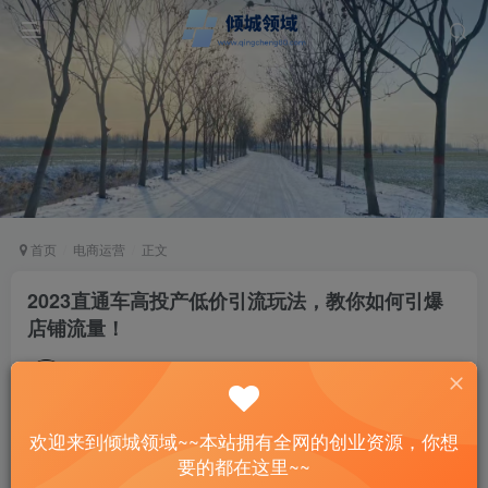
首页
电商运营
正文
2023直通车高投产低价引流玩法，教你如何引爆
店铺流量！
站长
关注
私信
3年前发布
37
15
欢迎来到倾城领域~~本站拥有全网的创业资源，你想
付费资源
要的都在这里~~
2023直通车高投产低价引流玩法，教你如何引爆店铺流量！