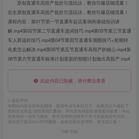
原创直通车高投产低价引流玩法，教你引爆店铺流量！
后生原创直通车高投产低价引流玩法，教你引爆店铺流量！
课程内容：第01节第一节直通车起店案例和基础知识讲
解.mp4第02节第二节直通车选词技巧.mp4第03节第三节直通
车人群溢价技巧.mp4第04节第四节直通车测图技巧+前期转
化差怎么解决.mp4第05节第五节直通车高投产的核心.mp4第
06节第六节直通车标准计划里面的智能计划做出高投产.mp4
此处内容已隐藏，请付费后查看
©
版权声明
本网站内容全部来自网络，版权争议与本站无关，如果您认为侵犯了
您的合法权益,请联系我们删除，并向所有持版权者致最深歉意！本站
所发布的一切学习教程、软件等资料仅限用于学习体验和研究目的；
请自觉下载后24小时内删除，如果您喜欢该资料，请支持正版！
THE END