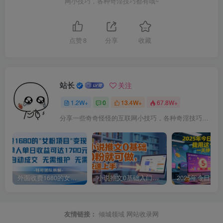
网小技巧，各种奇淫技巧都有哦~
点赞
8
分享
收藏
站长
关注
1.2W+
0
13.4W+
67.8W+
分享一些奇奇怪怪的互联网小技巧，各种奇淫技巧都在本站。
外面收费1680的女粉项目变现，单人单日收益可达1.7k，全自动成交无需维护
小说推文0基础入门教程，0粉就可做，快速上手
友情链接：
倾城领域
网站收录网