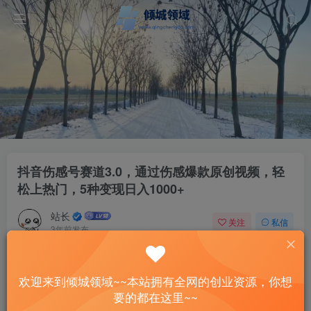
抖音伤感号赛道3.0，通过伤感爆款原创视频，轻
松上热门，5种变现日入1000+
站长
关注
私信
3年前发布
52
8
付费资源
欢迎来到倾城领域~~本站拥有全网的创业资源，你想
抖音伤感号赛道3.0，通过伤感爆款原创视频，轻松上热门，5种变现日入1000+
要的都在这里~~
此内容为付费资源，请付费后查看