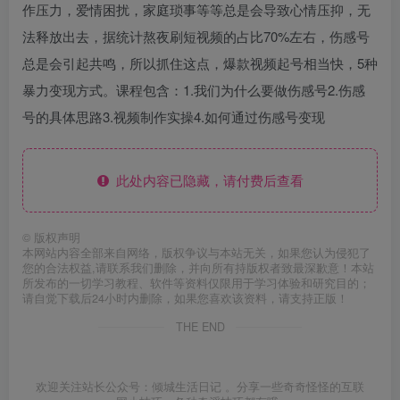
作压力，爱情困扰，家庭琐事等等总是会导致心情压抑，无
法释放出去，据统计熬夜刷短视频的占比70%左右，伤感号
总是会引起共鸣，所以抓住这点，爆款视频起号相当快，5种
暴力变现方式。课程包含：1.我们为什么要做伤感号2.伤感
号的具体思路3.视频制作实操4.如何通过伤感号变现
此处内容已隐藏，请付费后查看
©
版权声明
本网站内容全部来自网络，版权争议与本站无关，如果您认为侵犯了
您的合法权益,请联系我们删除，并向所有持版权者致最深歉意！本站
所发布的一切学习教程、软件等资料仅限用于学习体验和研究目的；
请自觉下载后24小时内删除，如果您喜欢该资料，请支持正版！
THE END
欢迎关注站长公众号：倾城生活日记 。分享一些奇奇怪怪的互联