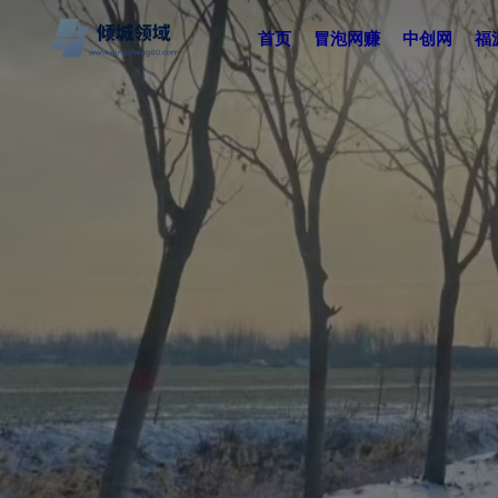
首页
冒泡网赚
中创网
福