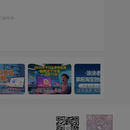
巧都有哦~
小说推文0基础入门教程，0粉就可做，快速上手
2025年今日头条新玩法，我用这个方法，一天挣了5张+
涂涂老师·淘宝无货源创业系列课(产品上架+定经营方)