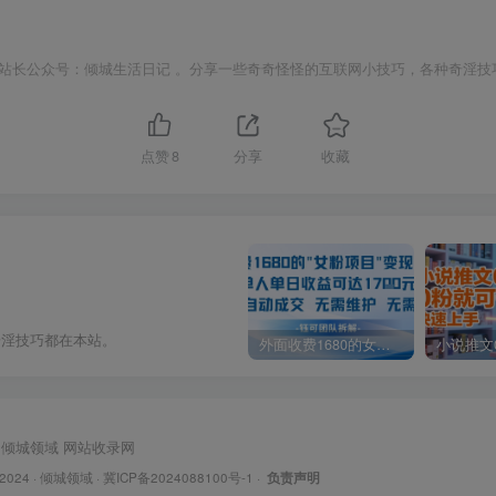
站长公众号：倾城生活日记 。分享一些奇奇怪怪的互联网小技巧，各种奇淫技
点赞
8
分享
收藏
奇淫技巧都在本站。
外面收费1680的女粉项目变现，单人单日收益可达1.7k，全自动成交无需维护
倾城领域
网站收录网
 2024 ·
倾城领域
·
冀ICP备2024088100号-1
·
负责声明