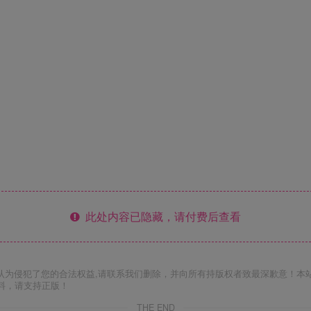
此处内容已隐藏，请付费后查看
认为侵犯了您的合法权益,请联系我们删除，并向所有持版权者致最深歉意！本
料，请支持正版！
THE END