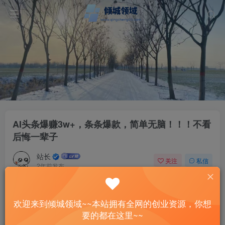
AI头条爆赚3w+，条条爆款，简单无脑！！！不看
后悔一辈子
站长
关注
私信
2年前发布
27
7
付费资源
欢迎来到倾城领域~~本站拥有全网的创业资源，你想
AI头条爆赚3w+，条条爆款，简单无脑！！！不看后悔一辈子
要的都在这里~~
此内容为付费资源，请付费后查看