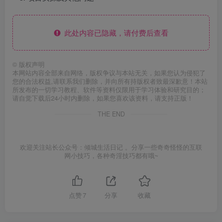
此处内容已隐藏，请付费后查看
©
版权声明
本网站内容全部来自网络，版权争议与本站无关，如果您认为侵犯了
您的合法权益,请联系我们删除，并向所有持版权者致最深歉意！本站
所发布的一切学习教程、软件等资料仅限用于学习体验和研究目的；
请自觉下载后24小时内删除，如果您喜欢该资料，请支持正版！
THE END
欢迎关注站长公众号：倾城生活日记 。分享一些奇奇怪怪的互联
网小技巧，各种奇淫技巧都有哦~
点赞
7
分享
收藏