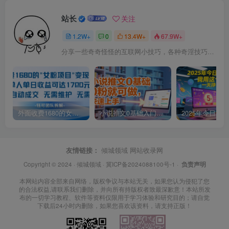
站长
关注
1.2W+
0
13.4W+
67.9W+
分享一些奇奇怪怪的互联网小技巧，各种奇淫技巧都在本站。
外面收费1680的女粉项目变现，单人单日收益可达1.7k，全自动成交无需维护
小说推文0基础入门教程，0粉就可做，快速上手
友情链接：
倾城领域
网站收录网
Copyright © 2024 ·
倾城领域
·
冀ICP备2024088100号-1
·
负责声明
本网站内容全部来自网络，版权争议与本站无关，如果您认为侵犯了您
的合法权益,请联系我们删除，并向所有持版权者致最深歉意！本站所发
布的一切学习教程、软件等资料仅限用于学习体验和研究目的；请自觉
下载后24小时内删除，如果您喜欢该资料，请支持正版！