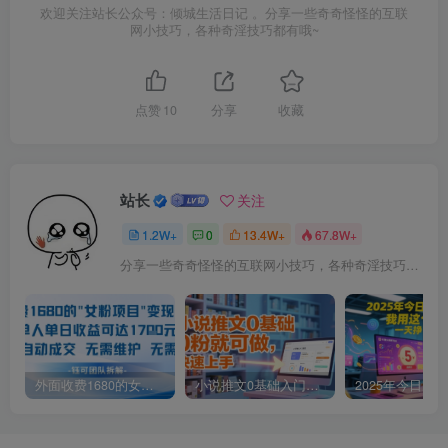
欢迎关注站长公众号：倾城生活日记 。分享一些奇奇怪怪的互联
网小技巧，各种奇淫技巧都有哦~
点赞
10
分享
收藏
站长
关注
1.2W+
0
13.4W+
67.8W+
分享一些奇奇怪怪的互联网小技巧，各种奇淫技巧都在本站。
外面收费1680的女粉项目变现，单人单日收益可达1.7k，全自动成交无需维护
小说推文0基础入门教程，0粉就可做，快速上手