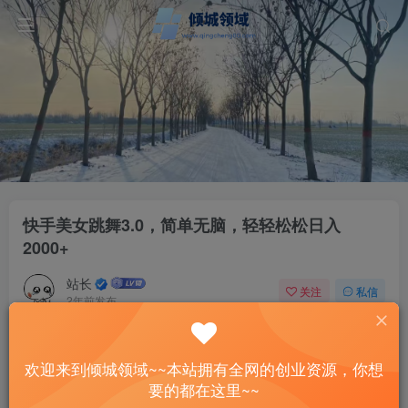
快手美女跳舞3.0，简单无脑，轻轻松松日入
2000+
站长
关注
私信
2年前发布
33
10
付费资源
已售 4
欢迎来到倾城领域~~本站拥有全网的创业资源，你想
快手美女跳舞3.0，简单无脑，轻轻松松日入2000+
要的都在这里~~
此内容为付费资源，请付费后查看