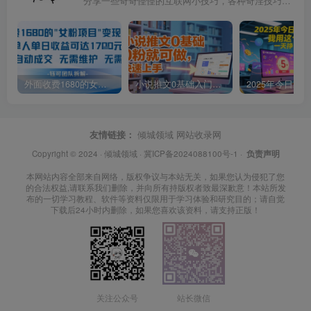
分享一些奇奇怪怪的互联网小技巧，各种奇淫技巧都在本站。
外面收费1680的女粉项目变现，单人单日收益可达1.7k，全自动成交无需维护
小说推文0基础入门教程，0粉就可做，快速上手
友情链接：
倾城领域
网站收录网
Copyright © 2024 ·
倾城领域
·
冀ICP备2024088100号-1
·
负责声明
本网站内容全部来自网络，版权争议与本站无关，如果您认为侵犯了您
的合法权益,请联系我们删除，并向所有持版权者致最深歉意！本站所发
布的一切学习教程、软件等资料仅限用于学习体验和研究目的；请自觉
下载后24小时内删除，如果您喜欢该资料，请支持正版！
关注公众号
站长微信