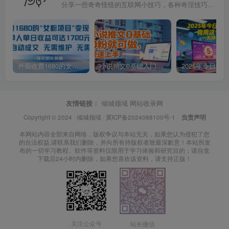
分享一些奇奇怪怪的互联网小技巧，各种奇淫技巧都在本站。
外面收费1680的女粉项目变现，单人单日收益可达1.7k，全自动成交无需维护
小说推文0基础入门教程，0粉就可做，快速上手
友情链接：
倾城领域
网站收录网
Copyright © 2024 ·
倾城领域
·
冀ICP备2024088100号-1
·
负责声明
本网站内容全部来自网络，版权争议与本站无关，如果您认为侵犯了您
的合法权益,请联系我们删除，并向所有持版权者致最深歉意！本站所发
布的一切学习教程、软件等资料仅限用于学习体验和研究目的；请自觉
下载后24小时内删除，如果您喜欢该资料，请支持正版！
关注公众号
站长微信