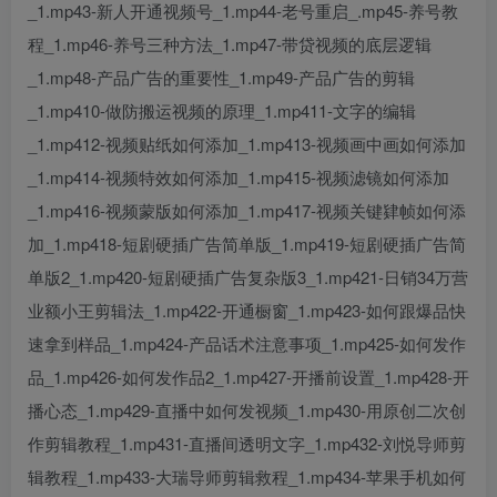
_1.mp43-新人开通视频号_1.mp44-老号重启_.mp45-养号教
程_1.mp46-养号三种方法_1.mp47-带贷视频的底层逻辑
_1.mp48-产品广告的重要性_1.mp49-产品广告的剪辑
_1.mp410-做防搬运视频的原理_1.mp411-文字的编辑
_1.mp412-视频贴纸如何添加_1.mp413-视频画中画如何添加
_1.mp414-视频特效如何添加_1.mp415-视频滤镜如何添加
_1.mp416-视频蒙版如何添加_1.mp417-视频关键肄帧如何添
加_1.mp418-短剧硬插广告简单版_1.mp419-短剧硬插广告简
单版2_1.mp420-短剧硬插广告复杂版3_1.mp421-日销34万营
业额小王剪辑法_1.mp422-开通橱窗_1.mp423-如何跟爆品快
速拿到样品_1.mp424-产品话术注意事项_1.mp425-如何发作
品_1.mp426-如何发作品2_1.mp427-开播前设置_1.mp428-开
播心态_1.mp429-直播中如何发视频_1.mp430-用原创二次创
作剪辑教程_1.mp431-直播间透明文字_1.mp432-刘悦导师剪
辑教程_1.mp433-大瑞导师剪辑救程_1.mp434-苹果手机如何