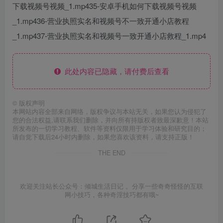
下载视频号视频_1.mp435-安卓手机如何下载视频号视频
_1.mp436-营业执照实名和视频号不一致开通小店教程
_1.mp437-营业执照实名和视频号一致开通小店救程_1.mp4
此处内容已隐藏，请付费后查看
©
版权声明
本网站内容全部来自网络，版权争议与本站无关，如果您认为侵犯了
您的合法权益,请联系我们删除，并向所有持版权者致最深歉意！本站
所发布的一切学习教程、软件等资料仅限用于学习体验和研究目的；
请自觉下载后24小时内删除，如果您喜欢该资料，请支持正版！
THE END
欢迎关注站长公众号：倾城生活日记 。分享一些奇奇怪怪的互联
网小技巧，各种奇淫技巧都有哦~