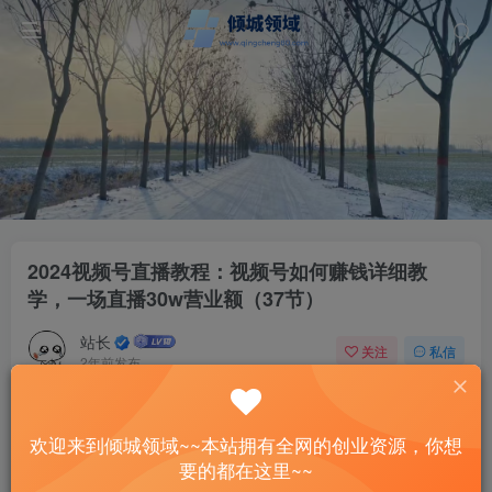
2024视频号直播教程：视频号如何赚钱详细教
学，一场直播30w营业额（37节）
站长
关注
私信
2年前发布
51
12
付费资源
已售 3
欢迎来到倾城领域~~本站拥有全网的创业资源，你想
2024视频号直播教程：视频号如何赚钱详细教学，一场直播30w营业额（37节）
要的都在这里~~
此内容为付费资源，请付费后查看