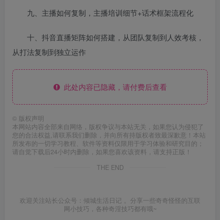
九、主播如何复制，主播培训细节+话术框架流程化
十、抖音直播矩阵如何搭建，从团队复制到人效考核，
从打法复制到独立运作
此处内容已隐藏，请付费后查看
©
版权声明
本网站内容全部来自网络，版权争议与本站无关，如果您认为侵犯了
您的合法权益,请联系我们删除，并向所有持版权者致最深歉意！本站
所发布的一切学习教程、软件等资料仅限用于学习体验和研究目的；
请自觉下载后24小时内删除，如果您喜欢该资料，请支持正版！
THE END
欢迎关注站长公众号：倾城生活日记 。分享一些奇奇怪怪的互联
网小技巧，各种奇淫技巧都有哦~