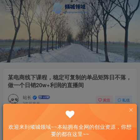
某电商线下课程，稳定可复制的单品矩阵日不落，
做一个日销20w+利润的直播间
站长
关注
私信
3年前发布
36
10
付费资源
欢迎来到倾城领域~~本站拥有全网的创业资源，你想
某电商线下课程，稳定可复制的单品矩阵日不落，做一个日销20w+利润的直播间
要的都在这里~~
此内容为付费资源，请付费后查看