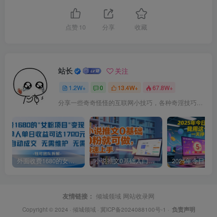
点赞
10
分享
收藏
站长
关注
1.2W+
0
13.4W+
67.8W+
分享一些奇奇怪怪的互联网小技巧，各种奇淫技巧都在本站。
外面收费1680的女粉项目变现，单人单日收益可达1.7k，全自动成交无需维护
小说推文0基础入门教程，0粉就可做，快速上手
友情链接：
倾城领域
网站收录网
Copyright © 2024 ·
倾城领域
·
冀ICP备2024088100号-1
·
负责声明