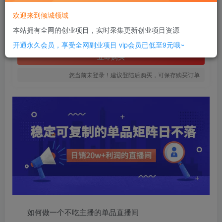
8
欢迎来到倾城领域
￥
本站拥有全网的创业项目，实时采集更新创业项目资源
免费
SVIP全站会员
开通永久会员，享受全网副业项目
vip会员已低至9元哦~
立即购买
您当前未登录！建议登陆后购买，可保存购买订单
如何做一个不吃主播的单品直播间