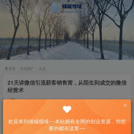
首页
引流推广
正文
21天讲微信引流获客销售营，从陌生到成交的微信
经营术
站长
关注
私信
3年前发布
129
11
欢迎来到倾城领域~~本站拥有全网的创业资源，你想
付费资源
已售 1
要的都在这里~~
21天讲微信引流获客销售营，从陌生到成交的微信经营术