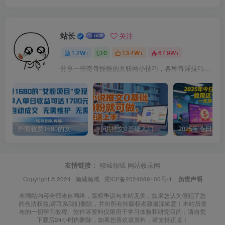
站长
关注
1.2W+
0
13.4W+
67.9W+
分享一些奇奇怪怪的互联网小技巧，各种奇淫技巧都在本站。
外面收费1680的女粉项目变现，单人单日收益可达1.7k，全自动成交无需维护
小说推文0基础入门教程，0粉就可做，快速上手
友情链接：
倾城领域
网站收录网
Copyright © 2024 ·
倾城领域
·
冀ICP备2024088100号-1
·
负责声明
本网站内容全部来自网络，版权争议与本站无关，如果您认为侵犯了您
的合法权益,请联系我们删除，并向所有持版权者致最深歉意！本站所发
布的一切学习教程、软件等资料仅限用于学习体验和研究目的；请自觉
下载后24小时内删除，如果您喜欢该资料，请支持正版！