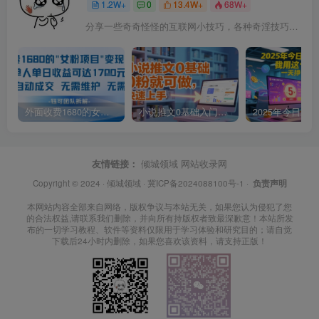
1.2W+
0
13.4W+
68W+
分享一些奇奇怪怪的互联网小技巧，各种奇淫技巧都在本站。
外面收费1680的女粉项目变现，单人单日收益可达1.7k，全自动成交无需维护
小说推文0基础入门教程，0粉就可做，快速上手
友情链接：
倾城领域
网站收录网
Copyright © 2024 ·
倾城领域
·
冀ICP备2024088100号-1
·
负责声明
本网站内容全部来自网络，版权争议与本站无关，如果您认为侵犯了您
的合法权益,请联系我们删除，并向所有持版权者致最深歉意！本站所发
布的一切学习教程、软件等资料仅限用于学习体验和研究目的；请自觉
下载后24小时内删除，如果您喜欢该资料，请支持正版！