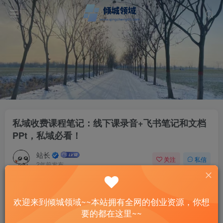
私域收费课程笔记：线下课录音+飞书笔记和文档
PPt，私域必看！
站长
关注
私信
2年前发布
35
6
付费资源
欢迎来到倾城领域~~本站拥有全网的创业资源，你想
私域收费课程笔记：线下课录音+飞书笔记和文档PPt，私域必看！
要的都在这里~~
此内容为付费资源，请付费后查看