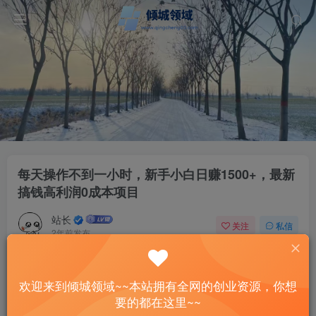
每天操作不到一小时，新手小白日赚1500+，最新
搞钱高利润0成本项目
站长
关注
私信
2年前发布
37
13
付费资源
已售 2
欢迎来到倾城领域~~本站拥有全网的创业资源，你想
每天操作不到一小时，新手小白日赚1500+，最新搞钱高利润0成本项目
要的都在这里~~
此内容为付费资源，请付费后查看