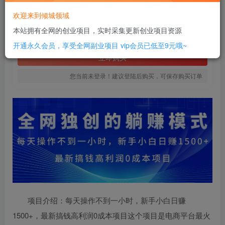
8
欢迎来到倾城领域
￥
本站拥有全网的创业项目，实时采集更新创业项目资源
免费
SVIP全站会员
开通永久会员，享受全网副业项目
vip会员已低至9元哦~
立即购买
您当前未登录！建议登陆后购买，可保存购买订单
项目介绍：每天操作不到一小时，新手小白日赚
1500+，最新搞钱高利润0成本项目这个项目是电商平台最火