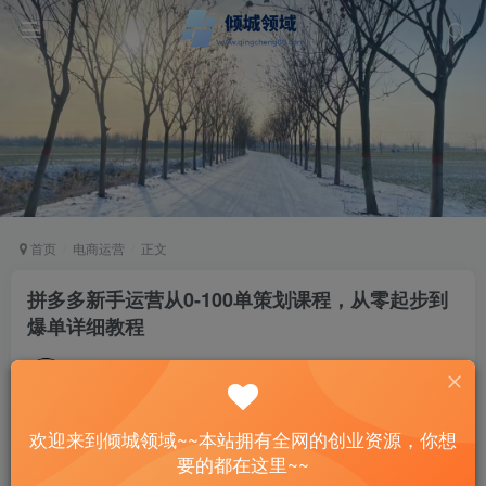
首页
电商运营
正文
拼多多新手运营从0-100单策划课程，从零起步到
爆单详细教程
站长
关注
私信
3年前发布
60
11
欢迎来到倾城领域~~本站拥有全网的创业资源，你想
付费资源
要的都在这里~~
拼多多新手运营从0-100单策划课程，从零起步到爆单详细教程