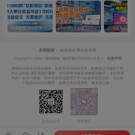
外面收费1680的女粉项目变现，单人单日收益可达1.7k，全自动成交无需维护
小说推文0基础入门教程，0粉就可做，快速上手
友情链接：
倾城领域
网站收录网
Copyright © 2024 ·
倾城领域
·
冀ICP备2024088100号-1
·
负责声明
本网站内容全部来自网络，版权争议与本站无关，如果您认为侵犯了您
的合法权益,请联系我们删除，并向所有持版权者致最深歉意！本站所发
布的一切学习教程、软件等资料仅限用于学习体验和研究目的；请自觉
下载后24小时内删除，如果您喜欢该资料，请支持正版！
关注公众号
站长微信
11