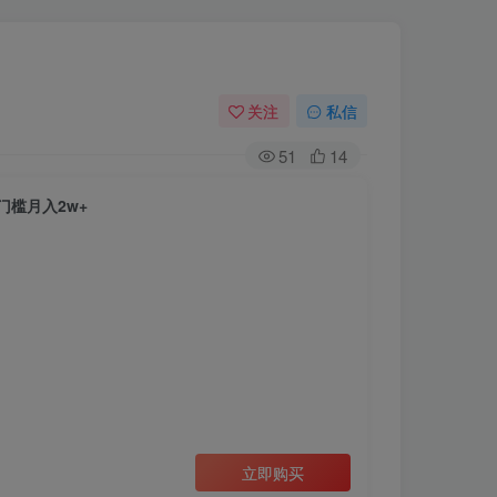
关注
私信
51
14
槛月入2w+
立即购买