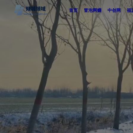
首页
冒泡网赚
中创网
福