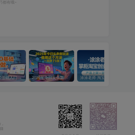
巧都有哦~
小说推文0基础入门教程，0粉就可做，快速上手
2025年今日头条新玩法，我用这个方法，一天挣了5张+
涂涂老师·淘宝无货源创业系列课(产品上架+定经营方)
除，
目