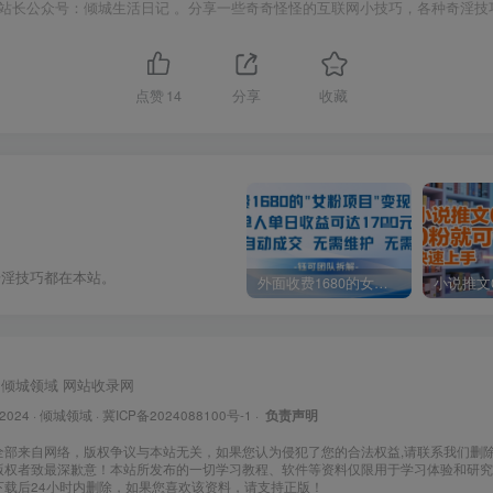
站长公众号：倾城生活日记 。分享一些奇奇怪怪的互联网小技巧，各种奇淫技
点赞
14
分享
收藏
奇淫技巧都在本站。
外面收费1680的女粉项目变现，单人单日收益可达1.7k，全自动成交无需维护
倾城领域
网站收录网
 2024 ·
倾城领域
·
冀ICP备2024088100号-1
·
负责声明
全部来自网络，版权争议与本站无关，如果您认为侵犯了您的合法权益,请联系我们删
版权者致最深歉意！本站所发布的一切学习教程、软件等资料仅限用于学习体验和研究
下载后24小时内删除，如果您喜欢该资料，请支持正版！