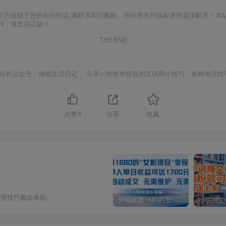
认为侵犯了您的合法权益,请联系我们删除，并向所有持版权者致最深歉意！本
料，请支持正版！
THE END
站长公众号：倾城生活日记 。分享一些奇奇怪怪的互联网小技巧，各种奇淫技
点赞
5
分享
收藏
奇淫技巧都在本站。
外面收费1680的女粉项目变现，单人单日收益可达1.7k，全自动成交无需维护