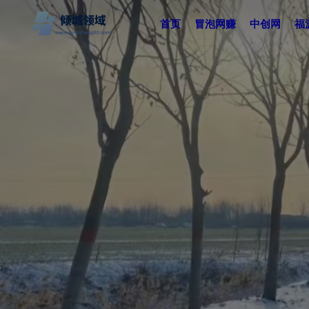
首页
冒泡网赚
中创网
福