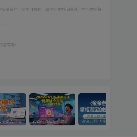
站所发布的一切学习教程、软件等资料仅限用于学习体验和
巧都有哦~
小说推文0基础入门教程，0粉就可做，快速上手
2025年今日头条新玩法，我用这个方法，一天挣了5张+
涂涂老师·淘宝无货源创业系列课(产品上架+定经营方)