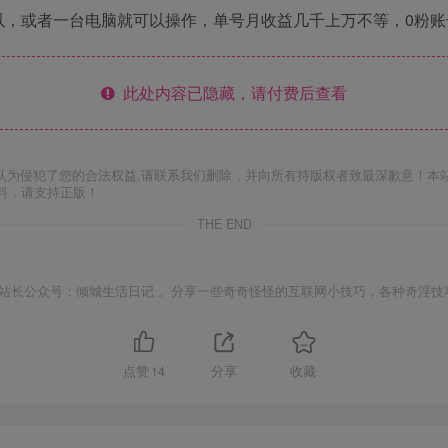
以，或者一台电脑就可以操作，单号月收益几千上万不等，0粉
此处内容已隐藏，请付费后查看
认为侵犯了您的合法权益,请联系我们删除，并向所有持版权者致最深歉意！本
料，请支持正版！
THE END
站长公众号：倾城生活日记 。分享一些奇奇怪怪的互联网小技巧，各种奇淫技
点赞
14
分享
收藏