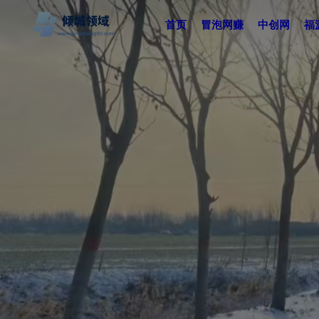
首页
冒泡网赚
中创网
福