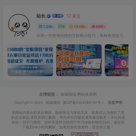
站长
关注
1.2W+
0
13.4W+
68W+
分享一些奇奇怪怪的互联网小技巧，各种奇淫技巧都在本站。
外面收费1680的女粉项目变现，单人单日收益可达1.7k，全自动成交无需维护
小说推文0基础入门教程，0粉就可做，快速上手
友情链接：
倾城领域
网站收录网
Copyright © 2024 ·
倾城领域
·
冀ICP备2024088100号-1
·
负责声明
本网站内容全部来自网络，版权争议与本站无关，如果您认为侵犯了您
的合法权益,请联系我们删除，并向所有持版权者致最深歉意！本站所发
布的一切学习教程、软件等资料仅限用于学习体验和研究目的；请自觉
下载后24小时内删除，如果您喜欢该资料，请支持正版！