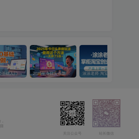
小说推文0基础入门教程，0粉就可做，快速上手
2025年今日头条新玩法，我用这个方法，一天挣了5张+
涂涂老师·淘宝无货源创业系列课(产品上架+定经营方)
除，
目
关注公众号
站长微信