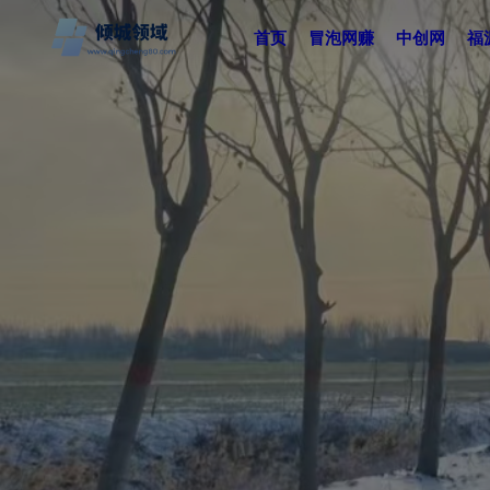
首页
冒泡网赚
中创网
福