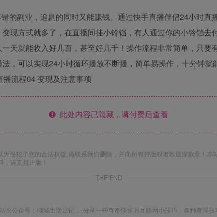
错的副业，追剧的同时又能赚钱。通过快手直播伴侣24小时直
变现方式就多了，在直播间挂小铃铛，有人通过你的小铃铛去付费
有人一天就能收入好几百，甚至好几千！操作流程非常简单，只要
播法，可以实现24小时循环播放不断播，简单易操作，十分钟就
 直播流程04 变现及注意事项
此处内容已隐藏，请付费后查看
认为侵犯了您的合法权益,请联系我们删除，并向所有持版权者致最深歉意！本
料，请支持正版！
THE END
站长公众号：倾城生活日记 。分享一些奇奇怪怪的互联网小技巧，各种奇淫技