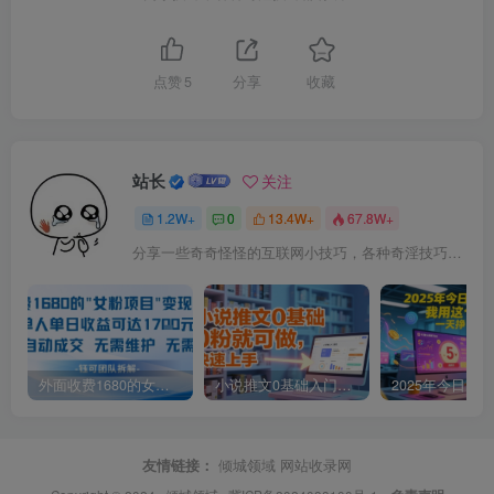
点赞
5
分享
收藏
站长
关注
1.2W+
0
13.4W+
67.8W+
分享一些奇奇怪怪的互联网小技巧，各种奇淫技巧都在本站。
外面收费1680的女粉项目变现，单人单日收益可达1.7k，全自动成交无需维护
小说推文0基础入门教程，0粉就可做，快速上手
友情链接：
倾城领域
网站收录网