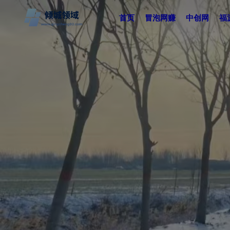
首页
冒泡网赚
中创网
福