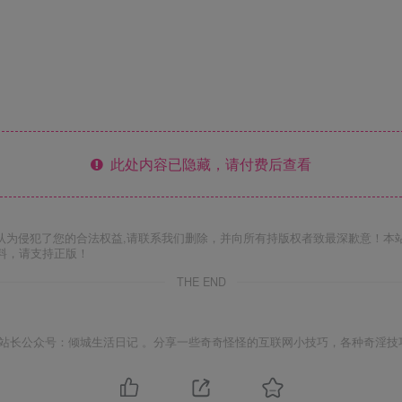
此处内容已隐藏，请付费后查看
认为侵犯了您的合法权益,请联系我们删除，并向所有持版权者致最深歉意！本
料，请支持正版！
THE END
站长公众号：倾城生活日记 。分享一些奇奇怪怪的互联网小技巧，各种奇淫技