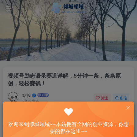
视频号励志语录赛道详解，5分钟一条，条条原
创，轻松赚钱！
站长
关注
私信
2年前发布
59
5
付费资源
已售 2
欢迎来到倾城领域~~本站拥有全网的创业资源，你想
视频号励志语录赛道详解，5分钟一条，条条原创，轻松赚钱！
要的都在这里~~
此内容为付费资源，请付费后查看