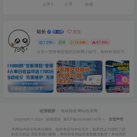
点赞
5
分享
收藏
站长
关注
1.2W+
0
13.4W+
67.9W+
分享一些奇奇怪怪的互联网小技巧，各种奇淫技巧都在本站。
外面收费1680的女粉项目变现，单人单日收益可达1.7k，全自动成交无需维护
小说推文0基础入门教程，0粉就可做，快速上手
友情链接：
倾城领域
网站收录网
Copyright © 2024 ·
倾城领域
·
冀ICP备2024088100号-1
·
负责声明
本网站内容全部来自网络，版权争议与本站无关，如果您认为侵犯了您
的合法权益,请联系我们删除，并向所有持版权者致最深歉意！本站所发