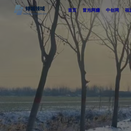
首页
冒泡网赚
中创网
福