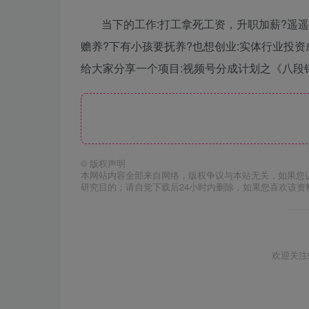
当下的工作:打工拿死工资，升职加薪?遥遥
赡养?下有小孩要抚养?也想创业:实体行业投
给大家分享一个项目:视频号分成计划之《八段锦
©
版权声明
本网站内容全部来自网络，版权争议与本站无关，如果您
研究目的；请自觉下载后24小时内删除，如果您喜欢该资
欢迎关注