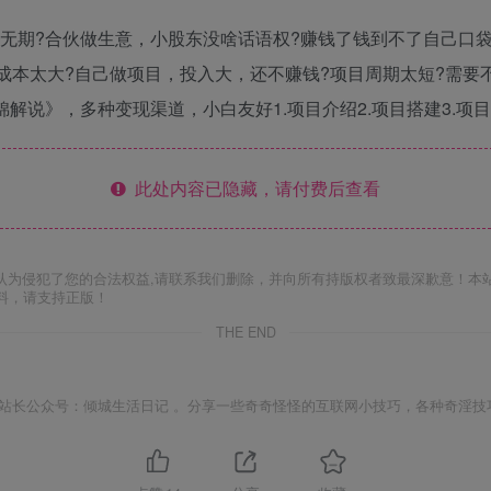
无期?合伙做生意，小股东没啥话语权?赚钱了钱到不了自己口袋
资成本太大?自己做项目，投入大，还不赚钱?项目周期太短?需要
解说》，多种变现渠道，小白友好1.项目介绍2.项目搭建3.项目
此处内容已隐藏，请付费后查看
认为侵犯了您的合法权益,请联系我们删除，并向所有持版权者致最深歉意！本
料，请支持正版！
THE END
站长公众号：倾城生活日记 。分享一些奇奇怪怪的互联网小技巧，各种奇淫技