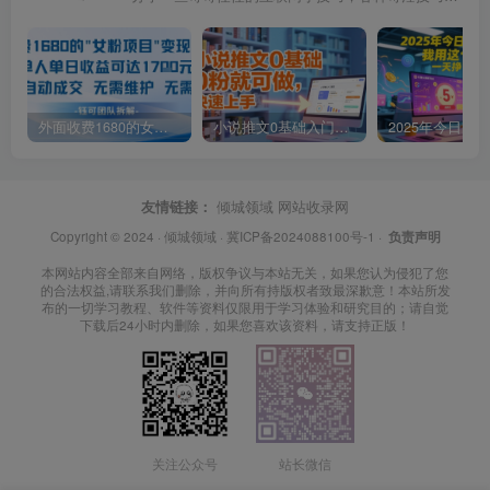
外面收费1680的女粉项目变现，单人单日收益可达1.7k，全自动成交无需维护
小说推文0基础入门教程，0粉就可做，快速上手
友情链接：
倾城领域
网站收录网
Copyright © 2024 ·
倾城领域
·
冀ICP备2024088100号-1
·
负责声明
本网站内容全部来自网络，版权争议与本站无关，如果您认为侵犯了您
的合法权益,请联系我们删除，并向所有持版权者致最深歉意！本站所发
布的一切学习教程、软件等资料仅限用于学习体验和研究目的；请自觉
下载后24小时内删除，如果您喜欢该资料，请支持正版！
关注公众号
站长微信