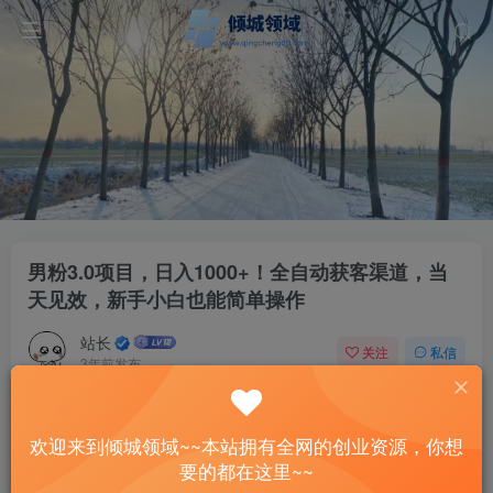
男粉3.0项目，日入1000+！全自动获客渠道，当
天见效，新手小白也能简单操作
站长
关注
私信
3年前发布
48
11
付费资源
欢迎来到倾城领域~~本站拥有全网的创业资源，你想
男粉3.0项目，日入1000+！全自动获客渠道，当天见效，新手小白也能简单操作
要的都在这里~~
此内容为付费资源，请付费后查看