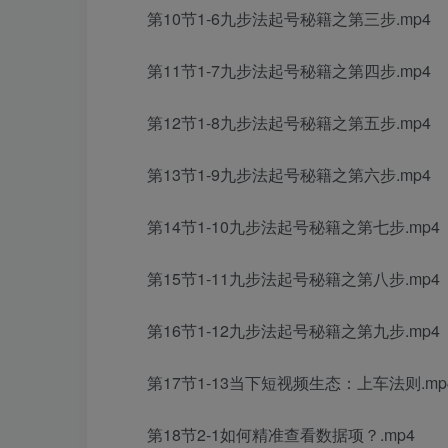
第10节1-6九步法起号秘籍之第三步.mp4
第11节1-7九步法起号秘籍之第四步.mp4
第12节1-8九步法起号秘籍之第五步.mp4
第13节1-9九步法起号秘籍之第六步.mp4
第14节1-10九步法起号秘籍之第七步.mp4
第15节1-11九步法起号秘籍之第八步.mp4
第16节1-12九步法起号秘籍之第九步.mp4
第17节1-13当下短视频生态：上车法则.mp
第18节2-1如何精准查看数据项？.mp4