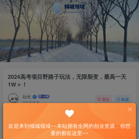
2024高考项目野路子玩法，无限裂变，最高一天
1W＋！
站长
关注
私信
2年前发布
83
13
付费资源
欢迎来到倾城领域~~本站拥有全网的创业资源，你想
2024高考项目野路子玩法，无限裂变，最高一天1W＋！
要的都在这里~~
此内容为付费资源，请付费后查看