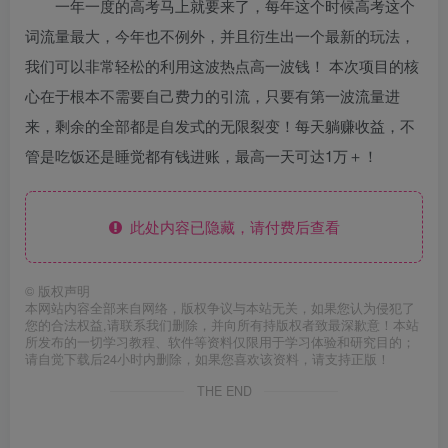
一年一度的高考马上就要来了，每年这个时候高考这个
词流量最大，今年也不例外，并且衍生出一个最新的玩法，
我们可以非常轻松的利用这波热点高一波钱！ 本次项目的核
心在于根本不需要自己费力的引流，只要有第一波流量进
来，剩余的全部都是自发式的无限裂变！每天躺赚收益，不
管是吃饭还是睡觉都有钱进账，最高一天可达1万＋！
此处内容已隐藏，请付费后查看
©
版权声明
本网站内容全部来自网络，版权争议与本站无关，如果您认为侵犯了
您的合法权益,请联系我们删除，并向所有持版权者致最深歉意！本站
所发布的一切学习教程、软件等资料仅限用于学习体验和研究目的；
请自觉下载后24小时内删除，如果您喜欢该资料，请支持正版！
THE END