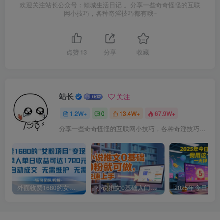
欢迎关注站长公众号：倾城生活日记 。分享一些奇奇怪怪的互联
网小技巧，各种奇淫技巧都有哦~
点赞
13
分享
收藏
站长
关注
1.2W+
0
13.4W+
67.9W+
分享一些奇奇怪怪的互联网小技巧，各种奇淫技巧都在本站。
外面收费1680的女粉项目变现，单人单日收益可达1.7k，全自动成交无需维护
小说推文0基础入门教程，0粉就可做，快速上手