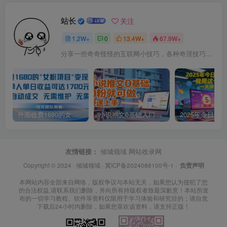
站长
关注
1.2W+
0
13.4W+
67.9W+
分享一些奇奇怪怪的互联网小技巧，各种奇淫技巧都在本站。
外面收费1680的女粉项目变现，单人单日收益可达1.7k，全自动成交无需维护
小说推文0基础入门教程，0粉就可做，快速上手
友情链接：
倾城领域
网站收录网
Copyright © 2024 ·
倾城领域
·
冀ICP备2024088100号-1
·
负责声明
本网站内容全部来自网络，版权争议与本站无关，如果您认为侵犯了您
的合法权益,请联系我们删除，并向所有持版权者致最深歉意！本站所发
布的一切学习教程、软件等资料仅限用于学习体验和研究目的；请自觉
下载后24小时内删除，如果您喜欢该资料，请支持正版！