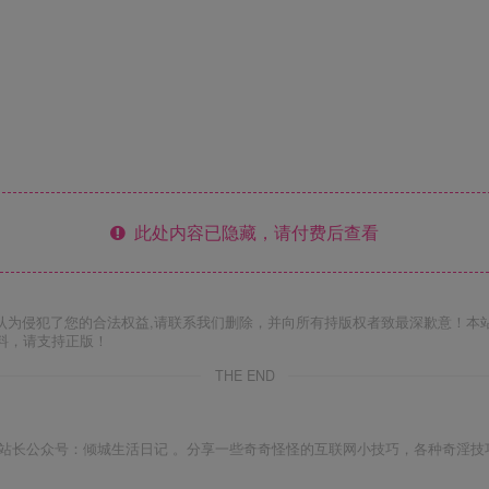
此处内容已隐藏，请付费后查看
认为侵犯了您的合法权益,请联系我们删除，并向所有持版权者致最深歉意！本
料，请支持正版！
THE END
站长公众号：倾城生活日记 。分享一些奇奇怪怪的互联网小技巧，各种奇淫技