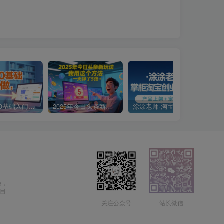
小说推文0基础入门教程，0粉就可做，快速上手
2025年今日头条新玩法，我用这个方法，一天挣了5张+
涂涂老师·淘宝无货源创业系列课(产品上架+定经营方)
除，
目
关注公众号
站长微信