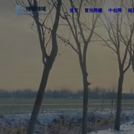
首页
冒泡网赚
中创网
福