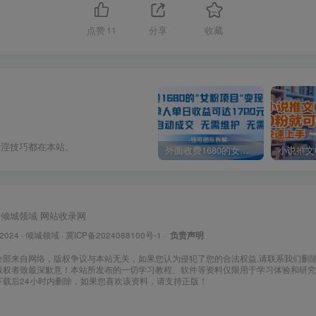
点赞
11
分享
收藏
奇淫技巧都在本站。
外面收费1680的女粉项目变现，单人单日收益可达1.7k，全自动成交无需维护
倾城领域
网站收录网
 2024 ·
倾城领域
·
冀ICP备2024088100号-1
·
负责声明
全部来自网络，版权争议与本站无关，如果您认为侵犯了您的合法权益,请联系我们删
版权者致最深歉意！本站所发布的一切学习教程、软件等资料仅限用于学习体验和研究
下载后24小时内删除，如果您喜欢该资料，请支持正版！