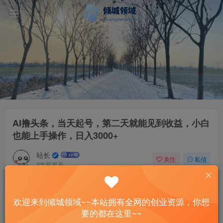
AI撸头条，当天起号，第二天就能见到收益，小白
也能上手操作，日入3000+
站长
关注
私信
2年前发布
15
0
付费资源
已售 2
欢迎来到倾城领域~~本站拥有全网的创业资源，你想
AI撸头条，当天起号，第二天就能见到收益，小白也能上手操作，日入3000+
要的都在这里~~
此内容为付费资源，请付费后查看