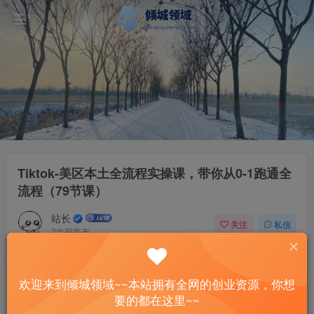
Tiktok-美区本土全流程实操课，带你从0-1跑通全
流程（79节课）
站长
关注
私信
2年前发布
38
13
付费资源
欢迎来到倾城领域~~本站拥有全网的创业资源，你想
Tiktok-美区本土全流程实操课，带你从0-1跑通全流程（79节课）
要的都在这里~~
此内容为付费资源，请付费后查看