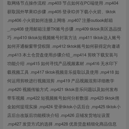
取网络节点操作流程 .mp403 节点如何在PC端使用 .mp404
获取国外苹果ID步骤 .mp405 登录ID并下载小火箭、tiktok
.mp406 小火箭如何连接上网络 .mp407 注册outlook邮箱
_.mp408 使用邮箱注册TK账号步骤 .mp409 tiktok美区选品技
巧 .mp410 tiktok短视频账号封装方法 .mp411 tiktok达人账号
如何开通橱窗带贷权限 .mp412 tiktok账号如何获得定向邀请
,mp413 本土仓货盘使用步骤介绍_.mp414 剪映下载安装与
功能介绍 .mp415 如何寻找产品视频素材 .mp416 无水印下
载视频工具 .mp417 tiktok视频音乐提取以及使用 ,mp418 如
何运用剪映进行视频混剪 .mp419 产品视频混剪详细教学
.mp420 视频传输方式 .mp421 tiktok音乐问题以及如何发布
带车视频 .mp422 短视频账号如何分析数据 .mp423 tiktok佣
金如何提现实操 ,mp424 登录tiktok小店后台 ,mp425 tiktok小
店后台改版后功能模块介绍 .mp426 店铺发货地址设置
.mp427 发货方式的选择 .mp428 优质货盘精细化商品信息