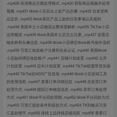
.mp429 高清商品主图处理模式 .mp430 获取商品视频并处理
视频 .mp431 tiktok小店后台上架产品步骤 .mp432 自发货商
品定价 .mp433 tiktok美区产品上架的注意事项以及规则
.mp434 美国本土小店物流运费深度解析 .mp435 TikTok小店
运营概述 .mp436 tiktok美国本土店怎么注册_,mp437 设置店
铺名称和头像信息 .mp438 tiktok小店绑定tiktok账号操作流程
,mp439 万里汇收款账户注册和实名认证 ,mp440 美国tiktok
小店如何绑定收款账户 ,mp441 店铺计划设置 .mp442 公开
计划设置 .mp443 定向计划设置 .mp444 TikTok联盟带货实操
,mp445 TikTok的ADS广告投放 ,mp446 tiktok小店促销工具
的使用流程 ,mp447 查看订单详细信息 .mp448 自发货订单
处理方式 .mp449 跟踪订单物流信息 .mp450 异常订单处理
方式 .mp451 tiktok平台回款周期 ,mp452 tiktok平台回款方式
,mp453 万里汇提款条件和提款方式 .mp454 TK到账后万里
汇提款细节 .mp455 保持上品持续店铺活跃 .mp456 查看订