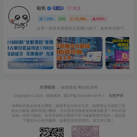
站长
关注
1.2W+
0
13.4W+
68W+
分享一些奇奇怪怪的互联网小技巧，各种奇淫技巧都在本站。
外面收费1680的女粉项目变现，单人单日收益可达1.7k，全自动成交无需维护
小说推文0基础入门教程，0粉就可做，快速上手
友情链接：
倾城领域
网站收录网
Copyright © 2024 ·
倾城领域
·
冀ICP备2024088100号-1
·
负责声明
本网站内容全部来自网络，版权争议与本站无关，如果您认为侵犯了您
的合法权益,请联系我们删除，并向所有持版权者致最深歉意！本站所发
布的一切学习教程、软件等资料仅限用于学习体验和研究目的；请自觉
下载后24小时内删除，如果您喜欢该资料，请支持正版！