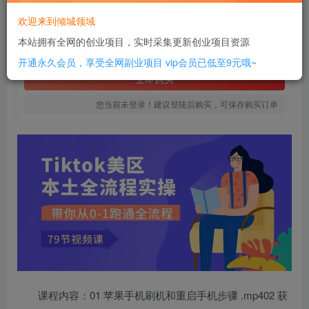
20
欢迎来到倾城领域
￥
本站拥有全网的创业项目，实时采集更新创业项目资源
免费
SVIP全站会员
开通永久会员，享受全网副业项目
vip会员已低至9元哦~
立即购买
您当前未登录！建议登陆后购买，可保存购买订单
课程内容：01 苹果手机刷机和重启手机步骤 .mp402 获