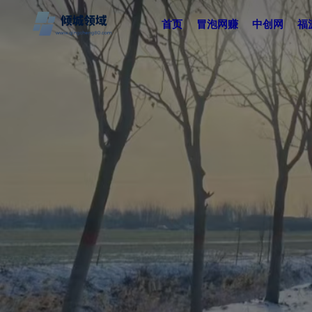
首页
冒泡网赚
中创网
福