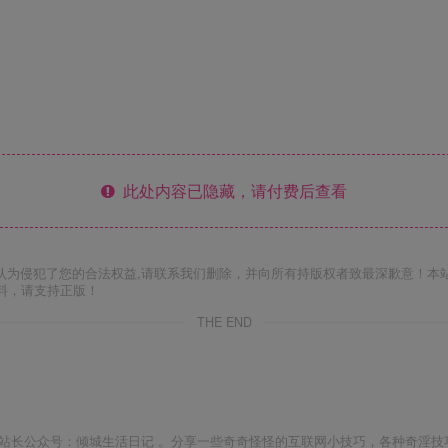
此处内容已隐藏，请付费后查看
认为侵犯了您的合法权益,请联系我们删除，并向所有持版权者致最深歉意！本
料，请支持正版！
THE END
站长公众号：倾城生活日记 。分享一些奇奇怪怪的互联网小技巧，各种奇淫技