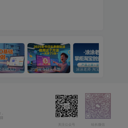
小说推文0基础入门教程，0粉就可做，快速上手
2025年今日头条新玩法，我用这个方法，一天挣了5张+
涂涂老师·淘宝无货源创业系列课(产品上架+定经营方)
除，
目
关注公众号
站长微信