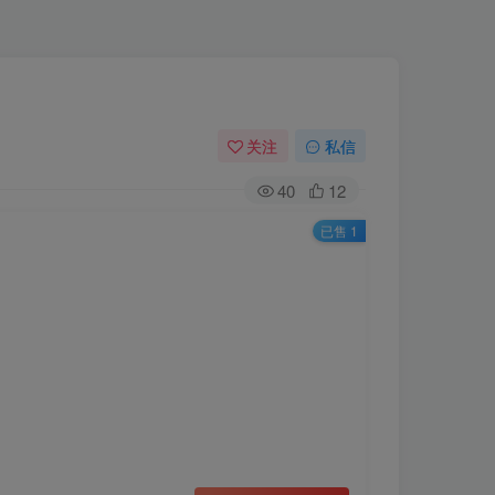
关注
私信
40
12
已售 1