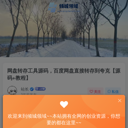
网盘转存工具源码，百度网盘直接转存到夸克【源
码+教程】
站长
关注
私信
3年前发布
12
0
付费资源
欢迎来到倾城领域~~本站拥有全网的创业资源，你想
网盘转存工具源码，百度网盘直接转存到夸克【源码+教程】
要的都在这里~~
此内容为付费资源，请付费后查看