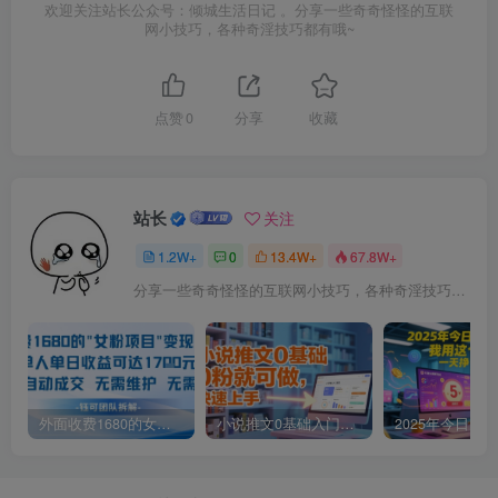
欢迎关注站长公众号：倾城生活日记 。分享一些奇奇怪怪的互联
网小技巧，各种奇淫技巧都有哦~
点赞
0
分享
收藏
站长
关注
1.2W+
0
13.4W+
67.8W+
分享一些奇奇怪怪的互联网小技巧，各种奇淫技巧都在本站。
外面收费1680的女粉项目变现，单人单日收益可达1.7k，全自动成交无需维护
小说推文0基础入门教程，0粉就可做，快速上手