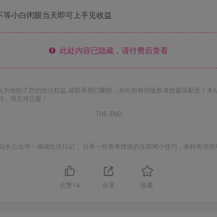
百不等小白闭眼当天即可上手见收益
此处内容已隐藏，请付费后查看
认为侵犯了您的合法权益,请联系我们删除，并向所有持版权者致最深歉意！本
料，请支持正版！
THE END
站长公众号：倾城生活日记 。分享一些奇奇怪怪的互联网小技巧，各种奇淫技
点赞
14
分享
收藏