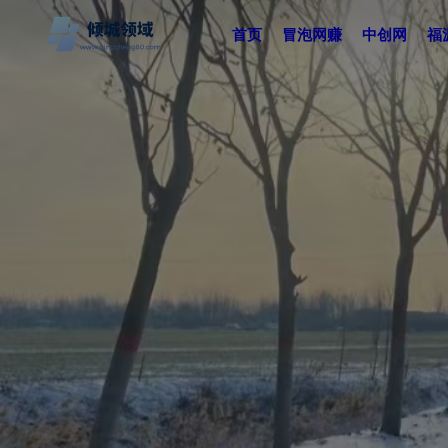
首页
冒泡网赚
中创网
福