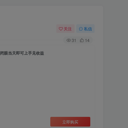
关注
私信
31
14
白闭眼当天即可上手见收益
立即购买