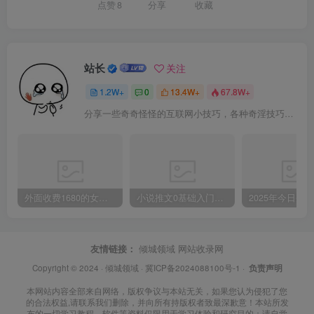
点赞
8
分享
收藏
站长
关注
1.2W+
0
13.4W+
67.8W+
分享一些奇奇怪怪的互联网小技巧，各种奇淫技巧都在本站。
外面收费1680的女粉项目变现，单人单日收益可达1.7k，全自动成交无需维护
小说推文0基础入门教程，0粉就可做，快速上手
友情链接：
倾城领域
网站收录网
Copyright © 2024 ·
倾城领域
·
冀ICP备2024088100号-1
·
负责声明
本网站内容全部来自网络，版权争议与本站无关，如果您认为侵犯了您
的合法权益,请联系我们删除，并向所有持版权者致最深歉意！本站所发
布的一切学习教程、软件等资料仅限用于学习体验和研究目的；请自觉