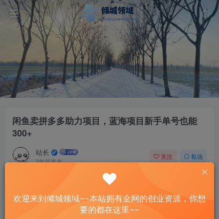
闲鱼卖拼多多助力项目，蓝海项目新手单号也能
300+
站长
关注
私信
2年前发布
63
8
付费资源
欢迎来到倾城领域~~本站拥有全网的创业资源，你想
闲鱼卖拼多多助力项目，蓝海项目新手单号也能300+
要的都在这里~~
此内容为付费资源，请付费后查看