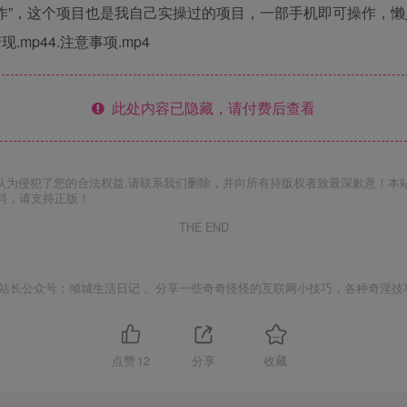
操作”，这个项目也是我自己实操过的项目，一部手机即可操作，
.mp44.注意事项.mp4
此处内容已隐藏，请付费后查看
认为侵犯了您的合法权益,请联系我们删除，并向所有持版权者致最深歉意！本
料，请支持正版！
THE END
站长公众号：倾城生活日记 。分享一些奇奇怪怪的互联网小技巧，各种奇淫技
点赞
12
分享
收藏