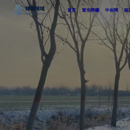
首页
冒泡网赚
中创网
福