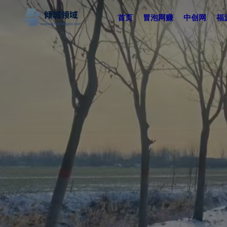
首页
冒泡网赚
中创网
福