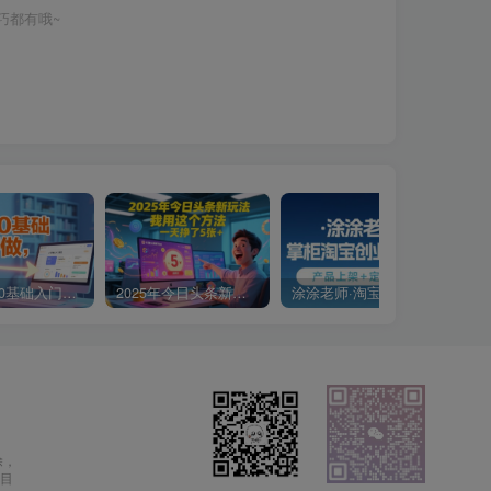
巧都有哦~
小说推文0基础入门教程，0粉就可做，快速上手
2025年今日头条新玩法，我用这个方法，一天挣了5张+
涂涂老师·淘宝无货源创业系列课(产品上架+定经营方)
除，
目