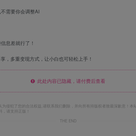
不需要你会调整AI
赚信息差就行了！
分享，多重变现方式，让小白也可轻松上手！
此处内容已隐藏，请付费后查看
认为侵犯了您的合法权益,请联系我们删除，并向所有持版权者致最深歉意！本
料，请支持正版！
THE END