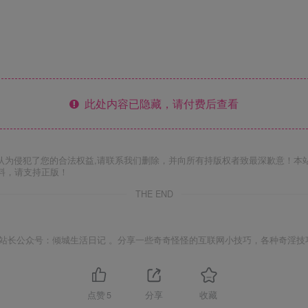
此处内容已隐藏，请付费后查看
认为侵犯了您的合法权益,请联系我们删除，并向所有持版权者致最深歉意！本
料，请支持正版！
THE END
站长公众号：倾城生活日记 。分享一些奇奇怪怪的互联网小技巧，各种奇淫技
点赞
5
分享
收藏