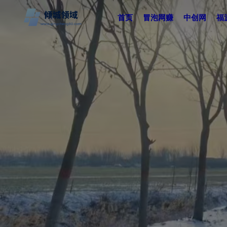
首页
冒泡网赚
中创网
福